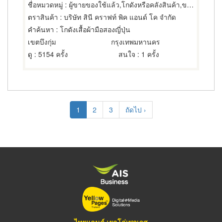
ชื่อหมวดหมู่
: ผู้ขายของใช้แล้ว,โกดังหรือคลังสินค้า,ขายส่งเสื้อผ้า
ตราสินค้า
: บริษัท สินี คราฟท์ พิค แอนด์ โค จำกัด
คำค้นหา
: โกดังเสื้อผ้ามือสองญี่ปุ่น
เขตบึงกุ่ม
กรุงเทพมหานคร
ดู
: 5154 ครั้ง
สนใจ
: 1 ครั้ง
Pagination
Current
1
Page
2
Page
3
Next
ถัดไป ›
page
page
ไทยแลนด์ เยลโล่เพจเจส