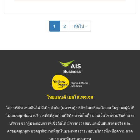
Pagination
Current
1
Page
2
Next
ถัดไป ›
page
page
ไทยแลนด์ เยลโล่เพจเจส
โดย บริษัท เทเลอินโฟ มีเดีย จำกัด (มหาชน) บริษัทในเครือเอไอเอส ในฐานะผู้นำที่
ไม่เคยหยุดพัฒนาบริการที่ดีที่สุดด้านดิจิทัล มาร์เก็ตติ้ง ผ่านเว็บไซต์รวมสินค้าและ
บริการ จากผู้ประกอบการที่เชื่อถือได้ มีการตรวจสอบและยืนยันตัวตนจริง และ
ครอบคลุมทุกหมวดธุรกิจมากที่สุดในประเทศ เราจะมอบบริการที่เหนือความคาด
หมาย จากทีมงานคุณภาพ