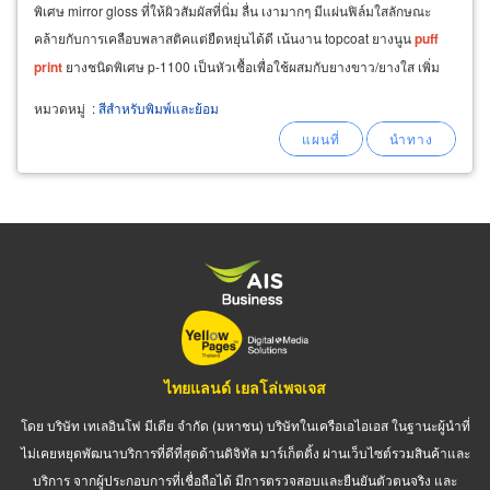
พิเศษ mirror gloss ที่ให้ผิวสัมผัสที่นิ่ม ลื่น เงามากๆ มีแผ่นฟิล์มใสลักษณะ
คล้ายกับการเคลือบพลาสติคแต่ยืดหยุ่นได้ดี เน้นงาน topcoat ยางนูน
puff
print
ยางชนิดพิเศษ p-1100 เป็นหัวเชื้อเพื่อใช้ผสมกับยางขาว/ยางใส เพิ่ม
ลักษณะชิ้นงานให้ดูนูนคล้ายฟองน้ำ
หมวดหมู่
:
สีสำหรับพิมพ์และย้อม
ไทยแลนด์ เยลโล่เพจเจส
โดย บริษัท เทเลอินโฟ มีเดีย จำกัด (มหาชน) บริษัทในเครือเอไอเอส ในฐานะผู้นำที่
ไม่เคยหยุดพัฒนาบริการที่ดีที่สุดด้านดิจิทัล มาร์เก็ตติ้ง ผ่านเว็บไซต์รวมสินค้าและ
บริการ จากผู้ประกอบการที่เชื่อถือได้ มีการตรวจสอบและยืนยันตัวตนจริง และ