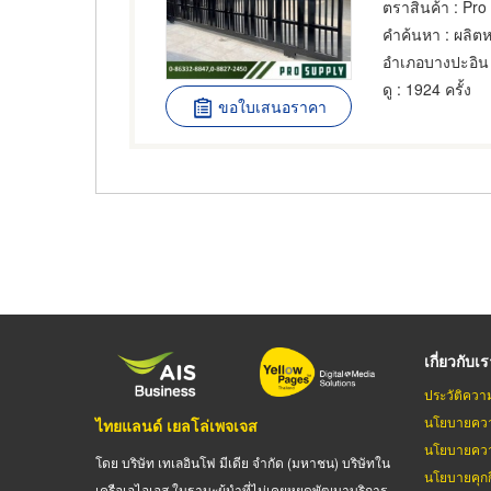
ตราสินค้า
: Pro
คำค้นหา
: ผลิต
อำเภอบางปะอิน
ดู
: 1924 ครั้ง
ขอใบเสนอราคา
เกี่ยวกับเ
ประวัติควา
นโยบายควา
ไทยแลนด์ เยลโล่เพจเจส
นโยบายควา
โดย บริษัท เทเลอินโฟ มีเดีย จำกัด (มหาชน) บริษัทใน
นโยบายคุกกี
เครือเอไอเอส ในฐานะผู้นำที่ไม่เคยหยุดพัฒนาบริการ