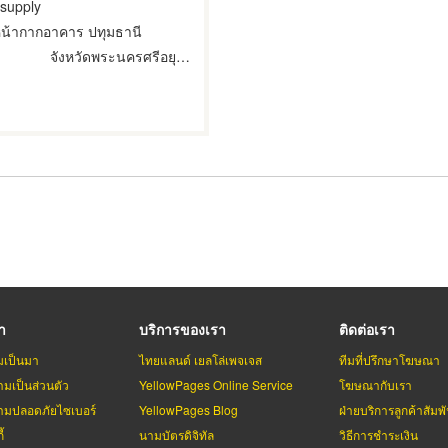
 supply
หน้ากากอาคาร ปทุมธานี
จังหวัดพระนครศรีอยุธยา
รา
บริการของเรา
ติดต่อเรา
มเป็นมา
ไทยแลนด์ เยลโล่เพจเจส
ทีมที่ปรึกษาโฆษณา
มเป็นส่วนตัว
YellowPages Online Service
โฆษณากับเรา
มปลอดภัยไซเบอร์
YellowPages Blog
ฝ่ายบริการลูกค้าสัมพั
้
นามบัตรดิจิทัล
วิธีการชำระเงิน