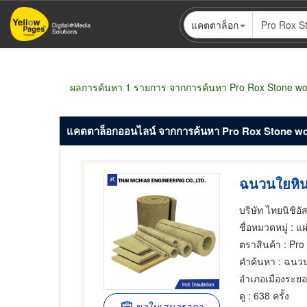
ข้าม
แคตตาล็อก
ไป
ยัง
เนื้อหา
หลัก
ผลการค้นหา 1 รายการ จากการค้นหา Pro Rox Stone wo
แคตตาล็อกออนไลน์ จากการค้นหา Pro Rox Stone w
ฉนวนใยหิน
บริษัท ไทยนิชิอัส
ชื่อหมวดหมู่
: แผ่นอ
ตราสินค้า
: Pro
คำค้นหา
: ฉนวน
อำเภอเมืองระย
ดู
: 638 ครั้ง
ขอใบเสนอราคา