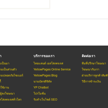
รา
บริการของเรา
ติดต่อเรา
มเป็นมา
ไทยแลนด์ เยลโล่เพจเจส
ทีมที่ปรึกษาโฆษณา
มเป็นส่วนตัว
YellowPages Online Service
โฆษณากับเรา
มปลอดภัยไซเบอร์
YellowPages Blog
ฝ่ายบริการลูกค้าสัมพั
้
นามบัตรดิจิทัล
วิธีการชำระเงิน
รใช้งาน
YP Chatbot
บผู้ลงโฆษณา
โปรโมชั่น
ลโล่เพจเจสทั่วโลก
รับทำเว็บไซต์ SEO