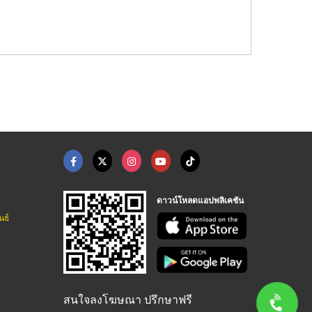
ดาวน์โหลดแอปพลิเคชัน
นธ์
สนใจลงโฆษณา ปรึกษาฟรี