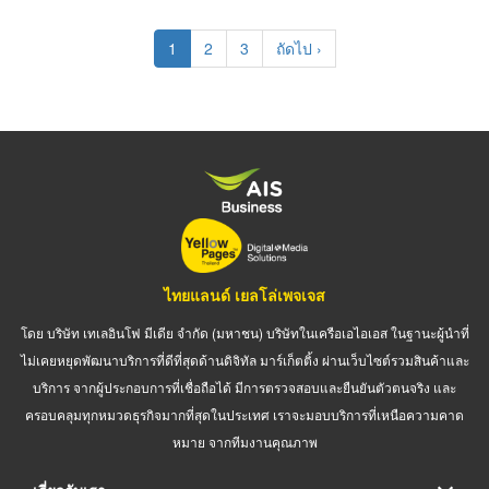
Pagination
Current
1
Page
2
Page
3
Next
ถัดไป ›
page
page
ไทยแลนด์ เยลโล่เพจเจส
โดย บริษัท เทเลอินโฟ มีเดีย จำกัด (มหาชน) บริษัทในเครือเอไอเอส ในฐานะผู้นำที่
ไม่เคยหยุดพัฒนาบริการที่ดีที่สุดด้านดิจิทัล มาร์เก็ตติ้ง ผ่านเว็บไซต์รวมสินค้าและ
บริการ จากผู้ประกอบการที่เชื่อถือได้ มีการตรวจสอบและยืนยันตัวตนจริง และ
ครอบคลุมทุกหมวดธุรกิจมากที่สุดในประเทศ เราจะมอบบริการที่เหนือความคาด
หมาย จากทีมงานคุณภาพ