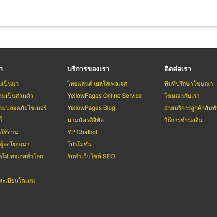
รา
บริการของเรา
ติดต่อเรา
มเป็นมา
ไทยแลนด์ เยลโล่เพจเจส
ทีมที่ปรึกษาโฆษณา
มเป็นส่วนตัว
YellowPages Online Service
โฆษณากับเรา
มปลอดภัยไซเบอร์
YellowPages Blog
ฝ่ายบริการลูกค้าสัมพั
้
นามบัตรดิจิทัล
วิธีการชำระเงิน
รใช้งาน
YP Chatbot
บผู้ลงโฆษณา
โปรโมชั่น
ลโล่เพจเจสทั่วโลก
รับทำเว็บไซต์ SEO
ะเบียนโดเมน