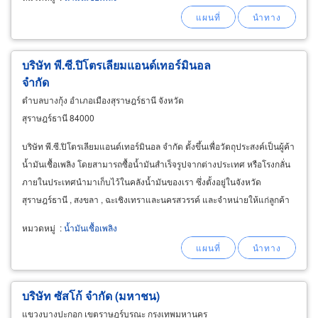
บริษัท พี.ซี.ปิโตรเลียมแอนด์เทอร์มินอล
จำกัด
ตำบลบางกุ้ง อำเภอเมืองสุราษฎร์ธานี จังหวัด
สุราษฎร์ธานี 84000
บริษัท พี.ซี.ปิโตรเลียมแอนด์เทอร์มินอล จำกัด ตั้งขึ้นเพื่อวัตถุประสงค์เป็นผู้ค้า
น้ำมันเชื้อเพลิง โดยสามารถซื้อน้ำมันสำเร็จรูปจากต่างประเทศ หรือโรงกลั่น
ภายในประเทศนำมาเก็บไว้ในคลังน้ำมันของเรา ซึ่งตั้งอยู่ในจังหวัด
สุราษฎร์ธานี , สงขลา , ฉะเชิงเทราและนครสวรรค์ และจำหน่ายให้แก่ลูกค้า
บริเวณพื้นที่จังหวัดสุราษฎร์ธานี
หมวดหมู่
:
น้ำมันเชื้อเพลิง
บริษัท ซัสโก้ จำกัด (มหาชน)
แขวงบางปะกอก เขตราษฎร์บูรณะ กรุงเทพมหานคร