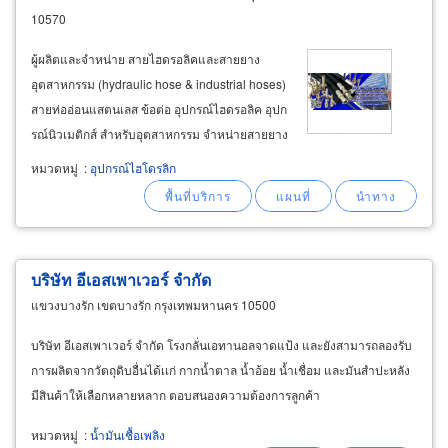
10570
ผู้ผลิตและจำหน่าย สายไฮดรอลิคและสายยาง
อุตสาหกรรม (hydraulic hose & industrial hoses)
สายท่ออ่อนแสตนเลส ข้อต่อ อุปกรณ์ไฮดรอลิค อุปก
รณ์นิวเมติกส์ สำหรับอุตสาหกรรม จำหน่ายสายยาง
อุตสาหกรรม (industrial hose) เช่น ท่อโพลียูรีเทน
หมวดหมู่
:
อุปกรณ์ไฮโดรลิก
(pu hose), ท่อยาง (rubber hose), สายน้ำมัน (
fuel
& oil hose), สายโพลีน้ำมันไฮดรอลิค
บริษัท อีเอสเพาเวอร์ จำกัด
แขวงบางรัก เขตบางรัก กรุงเทพมหานคร 10500
บริษัท อีเอสเพาเวอร์ จำกัด โรงกลั่นเอทานอลจาดแป้ง และยังสามารถลองรับ
การผลิตจากวัตถุดิบอื่นได้เเก่ กากน้ำตาล น้ำอ้อย น้ำเชื่อม และมันสำปะหลัง
มีสินค้าให้เลือกหลายหลาก ตอบสนองความต้องการลูกค้า
หมวดหมู่
:
น้ำมันเชื้อเพลิง