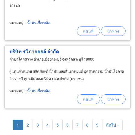
10140
หมวดหมู่
:
น้ำมันเชื้อเพลิง
บริษัท รวิภาออยล์ จำกัด
ตำบลโคกสว่าง อำเภอเมืองสระบุรี จังหวัดสระบุรี 18000
ผู้แทนจำหน่าย ผลิตภัณฑ์ น้ำมันหล่อลื่นยานยนต์ อุตสาหกรรม น้ำมันไฮดรอ
ลิก จารบี ทุกชนิดของบริษัท ปตท.จำกัด (มหาชน)
หมวดหมู่
:
น้ำมันเชื้อเพลิง
Pagination
Current
1
Page
2
Page
3
Page
4
Page
5
Page
6
Page
7
Page
8
Page
9
Next
ถัดไป ›
page
page