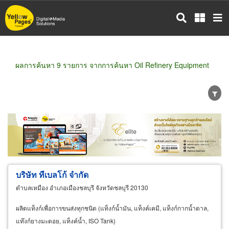
ข้าม
ไป
ยัง
เนื้อหา
หลัก
ผลการค้นหา 9 รายการ จากการค้นหา Oil Refinery Equipment
ขายส่ง
ขายปลีก
ผู้ผลิต
ตัวแทนจัดจำหน่าย
ผู้ส่งออก/นำเข้า
ธุรกิจบริการ
บริษัท ทีเบลโก้ จำกัด
ตำบลเหมือง อำเภอเมืองชลบุรี จังหวัดชลบุรี 20130
ผลิตแท็งก์เพื่อการขนส่งทุกชนิด (แท็งก์น้ำมัน, แท็งค์เคมี, แท็งก์กากน้ำตาล,
แท๊งก์ยางมะตอย, แท็งค์น้ำ, ISO Tank)