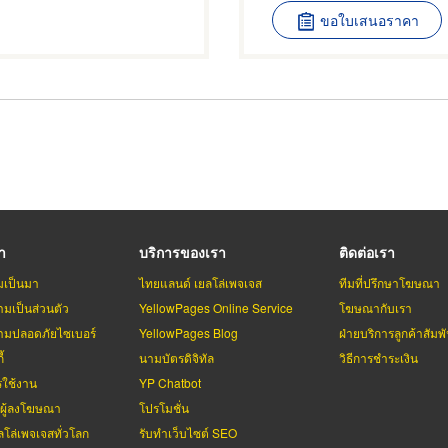
ขอใบเสนอราคา
รา
บริการของเรา
ติดต่อเรา
มเป็นมา
ไทยแลนด์ เยลโล่เพจเจส
ทีมที่ปรึกษาโฆษณา
มเป็นส่วนตัว
YellowPages Online Service
โฆษณากับเรา
มปลอดภัยไซเบอร์
YellowPages Blog
ฝ่ายบริการลูกค้าสัมพั
้
นามบัตรดิจิทัล
วิธีการชำระเงิน
รใช้งาน
YP Chatbot
บผู้ลงโฆษณา
โปรโมชั่น
ลโล่เพจเจสทั่วโลก
รับทำเว็บไซต์ SEO