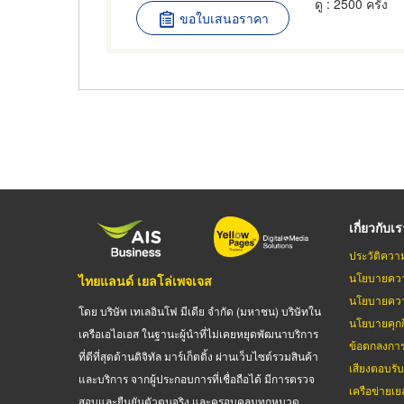
ดู
: 2500 ครั้ง
ขอใบเสนอราคา
เกี่ยวกับเ
ประวัติควา
นโยบายควา
ไทยแลนด์ เยลโล่เพจเจส
นโยบายควา
โดย บริษัท เทเลอินโฟ มีเดีย จำกัด (มหาชน) บริษัทใน
นโยบายคุกกี
เครือเอไอเอส ในฐานะผู้นำที่ไม่เคยหยุดพัฒนาบริการ
ข้อตกลงกา
ที่ดีที่สุดด้านดิจิทัล มาร์เก็ตติ้ง ผ่านเว็บไซต์รวมสินค้า
เสียงตอบรั
และบริการ จากผู้ประกอบการที่เชื่อถือได้ มีการตรวจ
เครือข่ายเย
สอบและยืนยันตัวตนจริง และครอบคลุมทุกหมวด