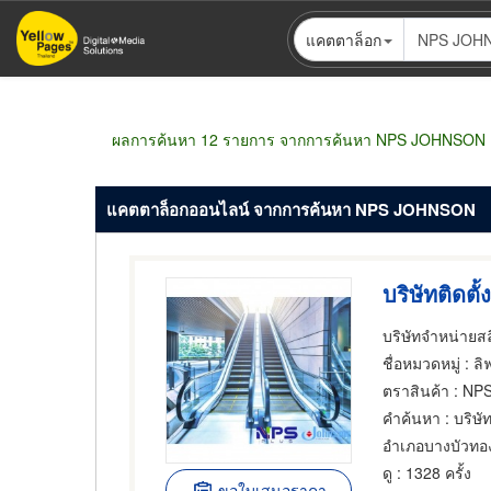
ข้าม
แคตตาล็อก
ไป
ยัง
เนื้อหา
หลัก
ผลการค้นหา 12 รายการ จากการค้นหา NPS JOHNSON
แคตตาล็อกออนไลน์ จากการค้นหา NPS JOHNSON
บริษัทจำหน่ายสล
ชื่อหมวดหมู่
: ลิ
ตราสินค้า
: NP
คำค้นหา
: บริษัท
อำเภอบางบัวทอ
ดู
: 1328 ครั้ง
ขอใบเสนอราคา