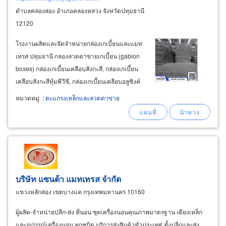
ตำบลคลองสอง อำเภอคลองหลวง จังหวัดปทุมธานี
12120
โรงงานผลิตและจัดจำหน่ายกล่องเกเบี้ยนและแมท
เทรส ปทุมธานี กล่องลวดตาข่ายเกเบี้ยน (gabion
boxes) กล่องเกเบี้ยนเคลือบสังกะสี, กล่องเกเบี้ยน
เคลือบสังกะสีหุ้มพีวีซี, กล่องเกเบี้ยนเคลือบอลูซิงค์
และกล่องเกบี้ยนเทอราเมทเคลือบสังกะสี
หมวดหมู่
:
ตะแกรงเหล็กและลวดตาข่าย
(terramesh) ขนาดต่าง ๆ ดังนี้ กล่องเกเบี้ยน ขนาด
2 x 1 x 0.5
บริษัท แซนต้า แมทเทรส จำกัด
แขวงหลักสอง เขตบางแค กรุงเทพมหานคร 10160
ผู้ผลิต-จำหน่ายปลีก-ส่ง ที่นอน ชุดเครื่องนอนคุณภาพมาตรฐาน เตียงเหล็ก
และอุปกรณ์เครื่องนอน ทุกชนิด บริการส่งสินค้าทั่วประเทศ ทั้งปลีกและส่ง