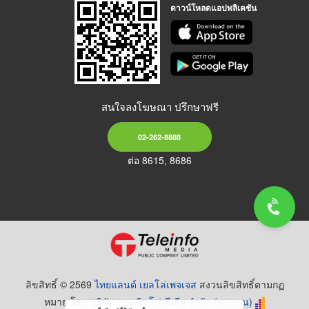
ดาวน์โหลดแอปพลิเคชัน
สนใจลงโฆษณา ปรึกษาฟรี
02-262-8888
ต่อ 8615, 8686
ลิขสิทธิ์ © 2569
ไทยแลนด์ เยลโล่เพจเจส
สงวนลิขสิทธิ์ตามกฏ
หมาย โดย
บริษัท เทเลอินโฟ มีเดีย จำกัด (มหาชน)