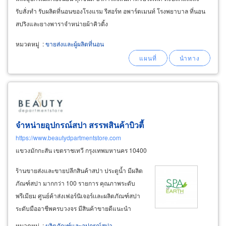
รับสั่งทำ รับผลิตที่นอนของโรงแรม รีสอร์ท อพาร์ตเมนท์ โรงพยาบาล ที่นอน
สปริงและยางพาราจำหน่ายผ้าคิวติ้ง
หมวดหมู่
:
ขายส่งและผู้ผลิตที่นอน
จำหน่ายอุปกรณ์สปา สรรพสินค้าบิวตี้
https://www.beautydpartmentstore.com
แขวงมักกะสัน เขตราชเทวี กรุงเทพมหานคร 10400
ร้านขายส่งและขายปลีกสินค้าสปา ประตูน้ำ มีผลิต
ภัณฑ์สปา มากกว่า 100 รายการ คุณภาพระดับ
พรีเมียม ศูนย์ค้าส่งเฟอร์นิเจอร์เเละผลิตภัณฑ์สปา
ระดับมืออาชีพครบวงจร มีสินค้าขายดีแนะนำ
อุปกรณ์ของใช้เกี่ยวกับสปาทั่วไป ร้านนวดสปา
หมวดหมู่
:
ผลิตภัณฑ์และอุปกรณ์สปา