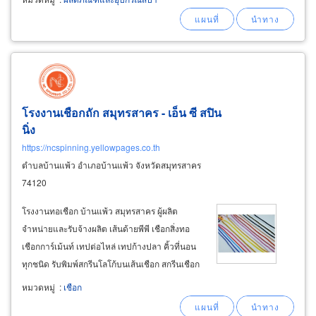
ออร์แกนิกสั่งซื้อได้ที่ ร้านสรรพสินค้าบิวตี้ ขายอุปก
รณ์สปาประตูน้ำ มีสินค้ารุ่นขายดีแนะนำมาที่นี่ที่
เดียวมีสินค้าสปาหน้า
โรงงานเชือกถัก สมุทรสาคร - เอ็น ซี สปิน
นิ่ง
https://ncspinning.yellowpages.co.th
ตำบลบ้านแพ้ว อำเภอบ้านแพ้ว จังหวัดสมุทรสาคร
74120
โรงงานทอเชือก บ้านแพ้ว สมุทรสาคร ผู้ผลิต
จำหน่ายและรับจ้างผลิต เส้นด้ายพีพี เชือกสิ่งทอ
เชือกการ์เม้นท์ เทปต่อไหล่ เทปก้างปลา คิ้วที่นอน
ทุกชนิด รับพิมพ์สกรีนโลโก้บนเส้นเชือก สกรีนเชือก
สกรีนโลโก้บนเทปผ้าทอ ผู้ผลิตขายส่งและรับจ้าง
หมวดหมู่
:
เชือก
ผลิตเชือกถักทอ เชือกถักแบน เชือกถักเปีย เชือกถัก