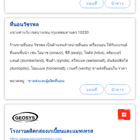
ที่นอนวัชรพล
แขวงท่าแร้ง เขตบางเขน กรุงเทพมหานคร 10230
ร้านขายที่นอน วัชรพล เป็นตัวแทนจำหน่ายที่นอน เครื่องนอน ให้กับแบรนด์
ที่นอนชั้นนำ เช่น โอมาซ (omazz), ซีลี่ (sealy), โลตัส (lotus), สลัมเบอร์
แลนด์ (slumberland), ซินด้า (synda), สวีสแมท (swissmatt), ดันล้อปพิลโล่
(dunlopillo), โฮมแมท (homematt), เวนทรี่ (ventry) ขายส่งที่นอนใน ราคา
โรงงาน ขายใน ราคาถูก
หมวดหมู่
:
ขายส่งและผู้ผลิตที่นอน
โรงงานผลิตกล่องเกเบี้ยนและแมทเทรส
https://www.geosysgabion.com