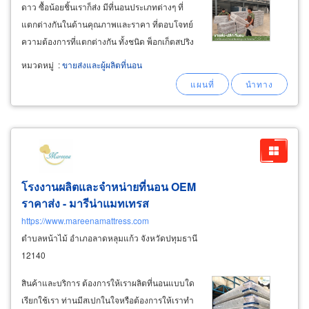
ดาว ซื้อน้อยชิ้นเราก็ส่ง มีที่นอนประเภทต่างๆ ที่
แตกต่างกันในด้านคุณภาพและราคา ที่ตอบโจทย์
ความต้องการที่แตกต่างกัน ทั้งชนิด พ็อกเก็ตสปริง
บอลเนลสปริง ยางพารา ฟองน้ำอัด เมมโมรีโฟม
หมวดหมู่
:
ขายส่งและผู้ผลิตที่นอน
แบบหุ้มผ้าและแบบหุ้ม pvc ขายส่งที่นอนสำหรับ
โรงแรม-บูทีคโฮเทล ขายส่งที่นอนโฮสเทล
โรงงานผลิตและจำหน่ายที่นอน OEM
ราคาส่ง - มารีน่าแมทเทรส
https://www.mareenamattress.com
ตำบลหน้าไม้ อำเภอลาดหลุมแก้ว จังหวัดปทุมธานี
12140
สินค้าและบริการ ต้องการให้เราผลิตที่นอนแบบใด
เรียกใช้เรา ท่านมีสเปกในใจหรือต้องการให้เราทำ