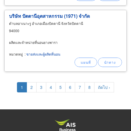
พีพี โพลี
บริษัท ปัตตานีอุตสาหกรรม (1971) จำกัด
ตำบลอาเนาะรู อำเภอเมืองปัตตานี จังหวัดปัตตานี
94000
ผลิตและจำหน่ายที่นอนยางพารา
หมวดหมู่
:
ขายส่งและผู้ผลิตที่นอน
Pagination
Current
1
Page
2
Page
3
Page
4
Page
5
Page
6
Page
7
Page
8
Next
ถัดไป ›
page
page