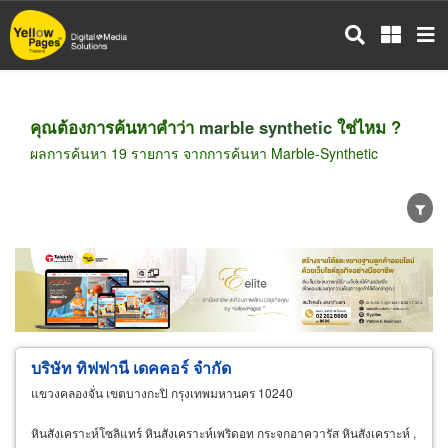
ข้าม
ไป
ยัง
เนื้อหา
หลัก
คุณต้องการค้นหาคำว่า
marble synthetic
ใช่ไหม ?
ผลการค้นหา 19 รายการ จากการค้นหา Marble-Synthetic
ขายส่ง
ขายปลีก
ผู้ผลิต
ตัวแทนจัดจำหน่าย
ผู้ส่งออก/นำเข้า
ธุรกิจบริการ
บริษัท ทิฟฟานี เดคคอร์ จำกัด
แขวงคลองจั่น เขตบางกะปิ กรุงเทพมหานคร 10240
หินสังเคราะห์โซลิแทร์ หินสังเคราะห์เพริดอท กระจกอาควารัส หินสังเคราะห์ ,