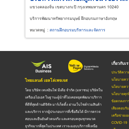
แขวงคลองจั่น เขตบางกะปิ กรุงเทพมหานคร 10240
บริการพัฒนาทรัพยากรมนุษย์ ฝึกอบรมภาษาอังกฤษ
หมวดหมู่
:
สถานฝึกอบรมบริหารและจัดการ
เกี่ยวกับเ
ประวัติควา
นโยบายควา
ไทยแลนด์ เยลโล่เพจเจส
นโยบายควา
โดย บริษัท เทเลอินโฟ มีเดีย จำกัด (มหาชน) บริษัทใน
นโยบายคุกกี
เครือเอไอเอส ในฐานะผู้นำที่ไม่เคยหยุดพัฒนาบริการ
ข้อตกลงกา
ที่ดีที่สุดด้านดิจิทัล มาร์เก็ตติ้ง ผ่านเว็บไซต์รวมสินค้า
เสียงตอบรั
และบริการ จากผู้ประกอบการที่เชื่อถือได้ มีการตรวจ
เครือข่ายเย
สอบและยืนยันตัวตนจริง และครอบคลุมทุกหมวด
COVID-19
ธุรกิจมากที่สุดในประเทศ เราจะมอบบริการที่เหนือ