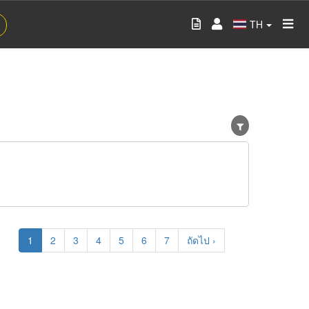
TH
Current
1
Page
2
Page
3
Page
4
Page
5
Page
6
Page
7
Next
ถัดไป ›
page
page