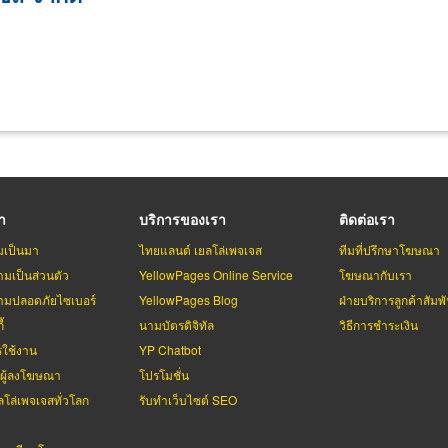
รา
บริการของเรา
ติดต่อเรา
มเป็นมา
ไทยแลนด์ เยลโล่เพจเจส
ทีมที่ปรึกษาโฆษณา
มเป็นส่วนตัว
YellowPages Online Service
โฆษณากับเรา
มปลอดภัยไซเบอร์
YellowPages Blog
ฝ่ายบริการลูกค้าสัมพั
้
นามบัตรดิจิทัล
วิธีการชำระเงิน
รใช้งาน
YP Chatbot
บผู้ลงโฆษณา
โปรโมชั่น
ลโล่เพจเจสทั่วโลก
รับทำเว็บไซต์ SEO