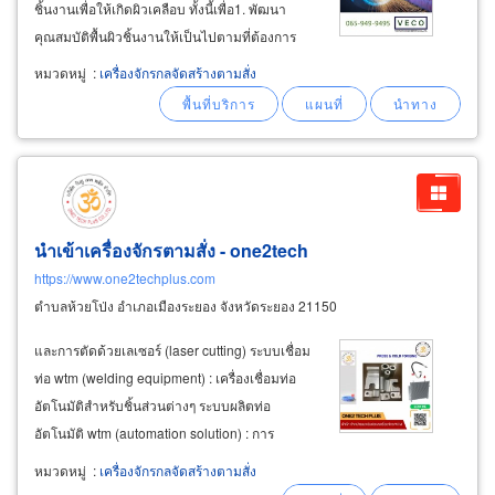
ชิ้นงานเพื่อให้เกิดผิวเคลือบ ทั้งนี้เพื่อ1. พัฒนา
คุณสมบัติพื้นผิวชิ้นงานให้เป็นไปตามที่ต้องการ
หรือ 2. คืนค่าให้แก่ชิ้นงานที่สึกหรอการพ่นพอกผิว
หมวดหมู่
:
เครื่องจักรกลจัดสร้างตามสั่ง
โลหะนี้สามารถนำไปใช้งานได้หลากหลายขึ้นอยู่
กับวัสดุที่นำมาพ่นพอก
นำเข้าเครื่องจักรตามสั่ง - one2tech
https://www.one2techplus.com
ตำบลห้วยโป่ง อำเภอเมืองระยอง จังหวัดระยอง 21150
และการตัดด้วยเลเซอร์ (laser cutting) ระบบเชื่อม
ท่อ wtm (welding equipment) : เครื่องเชื่อมท่อ
อัตโนมัติสำหรับชิ้นส่วนต่างๆ ระบบผลิตท่อ
อัตโนมัติ wtm (automation solution) : การ
ออกแบบสายการผลิตอัตโนมัติสำหรับผลิตท่อไอเสีย
หมวดหมู่
:
เครื่องจักรกลจัดสร้างตามสั่ง
รถยนต์ (muffler) และท่อในระบบปรับอากาศ (air