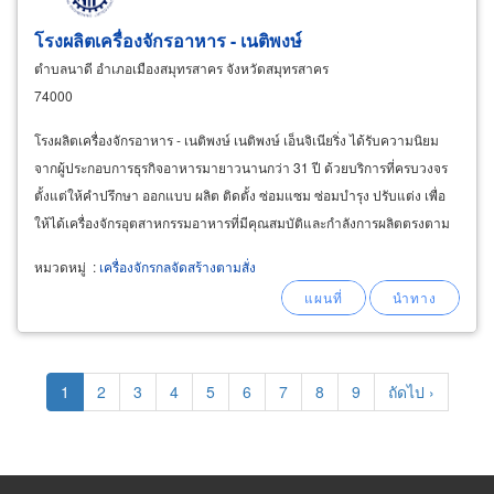
โรงผลิตเครื่องจักรอาหาร - เนติพงษ์
ตำบลนาดี อำเภอเมืองสมุทรสาคร จังหวัดสมุทรสาคร
74000
โรงผลิตเครื่องจักรอาหาร - เนติพงษ์ เนติพงษ์ เอ็นจิเนียริ่ง ได้รับความนิยม
จากผู้ประกอบการธุรกิจอาหารมายาวนานกว่า 31 ปี ด้วยบริการที่ครบวงจร
ตั้งแต่ให้คำปรึกษา ออกแบบ ผลิต ติดตั้ง ซ่อมแซม ซ่อมบำรุง ปรับแต่ง เพื่อ
ให้ได้เครื่องจักรอุตสาหกรรมอาหารที่มีคุณสมบัติและกำลังการผลิตตรงตาม
ความต้องการของลูกค้า
หมวดหมู่
:
เครื่องจักรกลจัดสร้างตามสั่ง
Pagination
Current
1
Page
2
Page
3
Page
4
Page
5
Page
6
Page
7
Page
8
Page
9
Next
ถัดไป ›
page
page