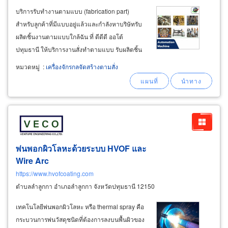
บริการรับทำงานตามแบบ (fabrication part)
สำหรับลูกค้าที่มีแบบอยู่แล้วและกำลังหาบริษัทรับ
ผลิตชิ้นงานตามแบบใกล้ฉัน ที่ ดีดีดี ออโต้
ปทุมธานี ให้บริการงานสั่งทำตามแบบ รับผลิตชิ้น
งานโลหะ ตาม order ของลูกค้า ภายในบริษัทของ
หมวดหมู่
:
เครื่องจักรกลจัดสร้างตามสั่ง
เรา มีความชำนาญการกลึง กัด ขัด เจาะ เชื่อม ต่อ
ประกอบชิ้นงานให้เหมือนแบบ ได้มาตรฐานเท่ากัน
ทุกชิ้นงาน
พ่นพอกผิวโลหะด้วยระบบ HVOF และ
Wire Arc
https://www.hvofcoating.com
ตำบลลำลูกกา อำเภอลำลูกกา จังหวัดปทุมธานี 12150
เทคโนโลยีพ่นพอกผิวโลหะ หรือ thermal spray คือ
กระบวนการพ่นวัสดุชนิดที่ต้องการลงบนพื้นผิวของ