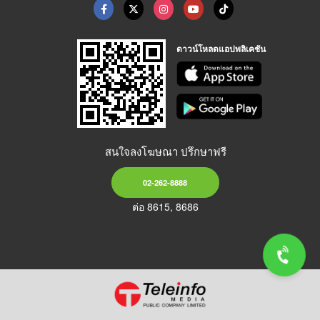
ดาวน์โหลดแอปพลิเคชัน
สนใจลงโฆษณา ปรึกษาฟรี
02-262-8888
ต่อ 8615, 8686