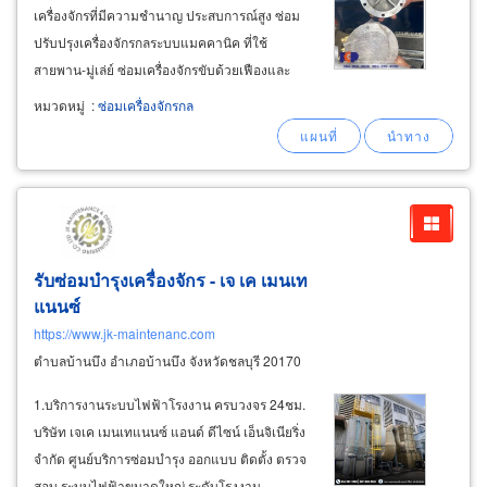
เครื่องจักรที่มีความชำนาญ ประสบการณ์สูง ซ่อม
ปรับปรุงเครื่องจักรกลระบบแมคคานิค ที่ใช้
สายพาน-มู่เล่ย์ ซ่อมเครื่องจักรขับด้วยเฟืองและ
เพลา ซ่อมเครื่องจักรขับด้วยโซ่เฟือง ซ่อม
หมวดหมู่
:
ซ่อมเครื่องจักรกล
เครื่องจักรทำงานระบบไฮดรอลิค เรามีความ
เชี่ยวชาญในการจัดหาและจัดสร้างอะไหล่ทดแทน
รับซ่อมบำรุงเครื่องจักร - เจ เค เมนเท
แนนซ์
https://www.jk-maintenanc.com
ตำบลบ้านบึง อำเภอบ้านบึง จังหวัดชลบุรี 20170
1.บริการงานระบบไฟฟ้าโรงงาน ครบวงจร 24ชม.
บริษัท เจเค เมนเทแนนซ์ แอนด์ ดีไซน์ เอ็นจิเนียริ่ง
จำกัด ศูนย์บริการซ่อมบำรุง ออกแบบ ติดตั้ง ตรวจ
สอบ ระบบไฟฟ้าขนาดใหญ่ ระดับโรงงาน