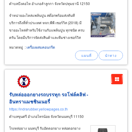
ตำบลบึงคอไห อำเภอลำลูกกา จังหวัดปทุมธานี 12150
จำหน่ายอะไหล่แพล้นปูน สต๊อกพร้อมส่งทันที
บริการถึงที่ทั่วประเทศ หจก.พีพี เซอร์วิส (2018) มี
ขายอะไหล่สำหรับใช้งานกับแพล้นปูน ทุกชนิด ครบ
ครัน โดยมีบริการจัดส่งสินค้าและทีมช่างเซอร์วิส
ถอดชิ้นเก่าที่สึกหรอเสื่อมสภาพ-เปลี่ยนใส่อะไหล่ถึง
หมวดหมู่
:
เครื่องผสมคอนกรีต
หน้างานอย่างรวดเร็ว พร้อมรับประกันคุณภาพของ
อะไหล่และผลงานการติดตั้ง
รับหล่อออกยางรถบรรทุก รถโฟล์คลิฟ -
อินทราแมชชินเนอรี่
https://indrarubber.yellowpages.co.th
ตำบลขุนศรี อำเภอไทรน้อย จังหวัดนนทบุรี 11150
โรงหล่อยาง นนทบุรี รับอัดดอกยาง หล่อดอกยาง