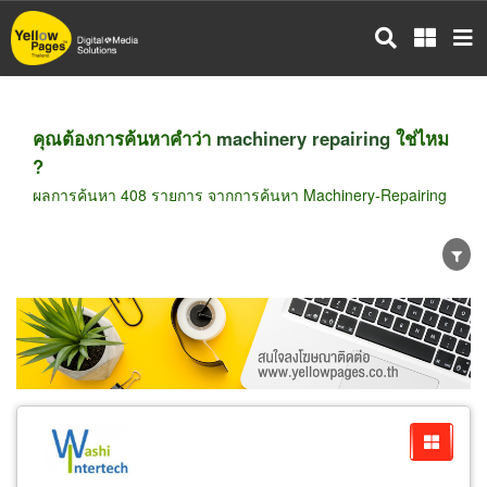
ข้าม
ไป
ยัง
เนื้อหา
หลัก
คุณต้องการค้นหาคำว่า
machinery repairing
ใช่ไหม
?
ผลการค้นหา 408 รายการ จากการค้นหา Machinery-Repairing
ขายส่ง
ขายปลีก
ผู้ผลิต
ตัวแทนจัดจำหน่าย
ผู้ส่งออก/นำเข้า
ธุรกิจบริการ