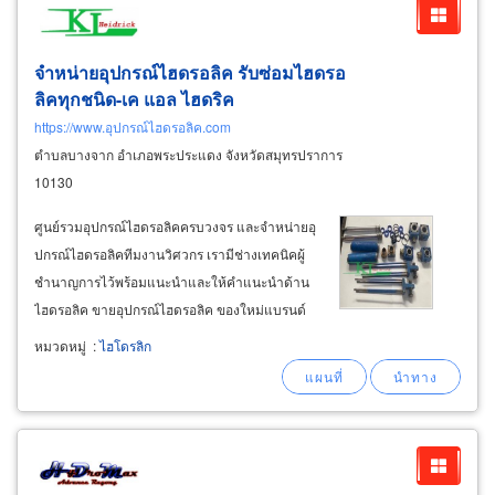
จำหน่ายอุปกรณ์ไฮดรอลิค รับซ่อมไฮดรอ
ลิคทุกชนิด-เค แอล ไฮดริค
https://www.อุปกรณ์ไฮดรอลิค.com
ตำบลบางจาก อำเภอพระประแดง จังหวัดสมุทรปราการ
10130
ศูนย์รวมอุปกรณ์ไฮดรอลิคครบวงจร และจำหน่ายอุ
ปกรณ์ไฮดรอลิคทีมงานวิศวกร เรามีช่างเทคนิคผู้
ชำนาญการไว้พร้อมแนะนำและให้คำแนะนำด้าน
ไฮดรอลิค ขายอุปกรณ์ไฮดรอลิค ของใหม่แบรนด์
ดัง และอุปกรณ์มือสองเกรดเอ มีประกัน จำหน่ายปั๊ม
หมวดหมู่
:
ไฮโดรลิก
ไฮดรอลิค hydraulic pumps พระประแดง
สมุทรปราการ ปั๊มคอนโทรล ปั๊มไฮดรอลิคมือสอง
เกรด