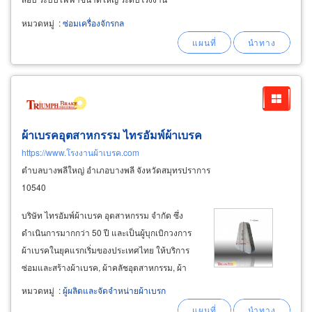
อุตสาหกรรม ห้างสรรพสินค้า โรงแรม
หมวดหมู่
:
ซ่อมเครื่องจักรกล
คอนโดมิเนียม อพาร์ทเมนท์ ตึกสูง อาคาร
สำนักงานต่างๆ โรงพยาบาล และมหาวิทยาลัย
พร้อมเซอร์วิส
ผ้าเบรคอุตสาหกรรม ไทรอัมพ์ผ้าเบรค
https://www.โรงงานผ้าเบรค.com
ตำบลบางพลีใหญ่ อำเภอบางพลี จังหวัดสมุทรปราการ
10540
บริษัท ไทรอัมพ์ผ้าเบรค อุตสาหกรรม จำกัด ซึ่ง
ดำเนินการมากกว่า 50 ปี และเป็นผู้บุกเบิกวงการ
ผ้าเบรคในยุคแรกเริ่มของประเทศไทย ให้บริการ
ซ่อมและสร้างผ้าเบรค, ผ้าคลัชอุตสาหกรรม, ผ้า
เบรคเครื่องจักร, เบรกบล็อก เครื่องจักรอุตสาหกรรม
หมวดหมู่
:
ผู้ผลิตและจัดจำหน่ายผ้าเบรก
หนัก-เบา, แห้งและน้ำมัน เราคือผู้เชี่ยวชาญและ