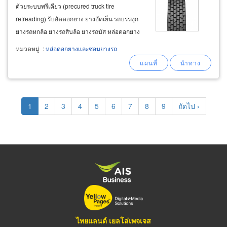
ด้วยระบบพรีเคียว (precured truck tire
retreading) รับอัดดอกยาง ยางอัดเย็น รถบรรทุก
ยางรถหกล้อ ยางรถสิบล้อ ยางรถบัส หล่อดอกยาง
ใหญ่ giant otr. ยางรถบัส ยางรถเมล์ยางรถตัก ยาง
หมวดหมู่
:
หล่อดอกยางและซ่อมยางรถ
รถไถ หล่อดอกยางขนาด 16.00 r25 ถึงหล่อดอก
ยางขนาด 36.00 r51 รับอัดดอกยางรถบรรทุก
Pagination
Current
1
Page
2
Page
3
Page
4
Page
5
Page
6
Page
7
Page
8
Page
9
Next
ถัดไป ›
page
page
ไทยแลนด์ เยลโล่เพจเจส