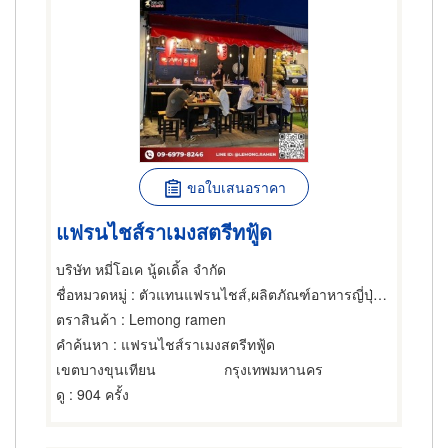
ขอใบเสนอราคา
แฟรนไชส์ราเมงสตรีทฟู้ด
บริษัท หมี่โอเค นู้ดเดิ้ล จำกัด
ชื่อหมวดหมู่
: ตัวแทนแฟรนไชส์,ผลิตภัณฑ์อาหารญี่ปุ่น,ตัวแทนแฟรนไชส์
ตราสินค้า
: Lemong ramen
คำค้นหา
: แฟรนไชส์ราเมงสตรีทฟู้ด
เขตบางขุนเทียน
กรุงเทพมหานคร
ดู
: 904 ครั้ง