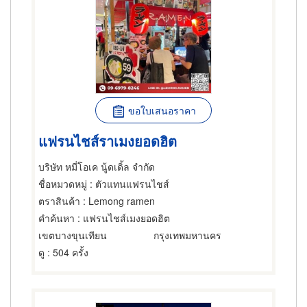
ขอใบเสนอราคา
แฟรนไชส์ราเมงยอดฮิต
บริษัท หมี่โอเค นู้ดเดิ้ล จำกัด
ชื่อหมวดหมู่
: ตัวแทนแฟรนไชส์
ตราสินค้า
: Lemong ramen
คำค้นหา
: แฟรนไชส์เมงยอดฮิต
เขตบางขุนเทียน
กรุงเทพมหานคร
ดู
: 504 ครั้ง