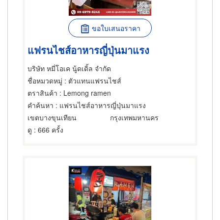
ขอใบเสนอราคา
แฟรนไชส์อาหารญี่ปุ่นมาแรง
บริษัท หมี่โอเค นู้ดเดิ้ล จำกัด
ชื่อหมวดหมู่
: ตัวแทนแฟรนไชส์
ตราสินค้า
: Lemong ramen
คำค้นหา
: แฟรนไชส์อาหารญี่ปุ่นมาแรง
เขตบางขุนเทียน
กรุงเทพมหานคร
ดู
: 666 ครั้ง