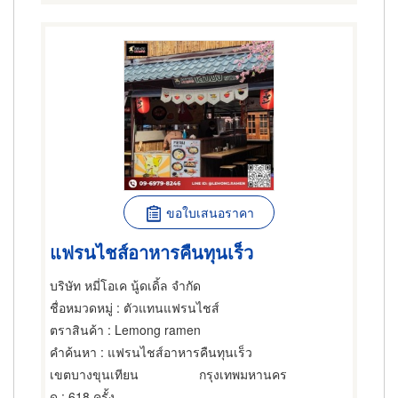
ขอใบเสนอราคา
แฟรนไชส์อาหารคืนทุนเร็ว
บริษัท หมี่โอเค นู้ดเดิ้ล จำกัด
ชื่อหมวดหมู่
: ตัวแทนแฟรนไชส์
ตราสินค้า
: Lemong ramen
คำค้นหา
: แฟรนไชส์อาหารคืนทุนเร็ว
เขตบางขุนเทียน
กรุงเทพมหานคร
ดู
: 618 ครั้ง