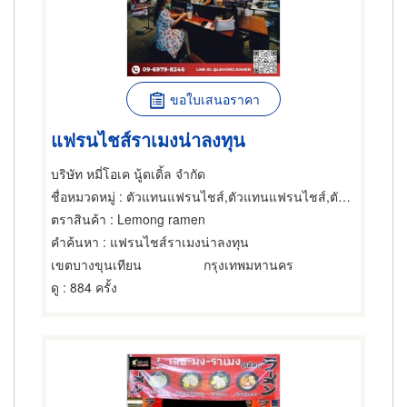
ขอใบเสนอราคา
แฟรนไชส์ราเมงน่าลงทุน
บริษัท หมี่โอเค นู้ดเดิ้ล จำกัด
ชื่อหมวดหมู่
: ตัวแทนแฟรนไชส์,ตัวแทนแฟรนไชส์,ตัวแทนแฟรนไชส์
ตราสินค้า
: Lemong ramen
คำค้นหา
: แฟรนไชส์ราเมงน่าลงทุน
เขตบางขุนเทียน
กรุงเทพมหานคร
ดู
: 884 ครั้ง