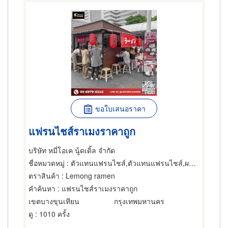
ขอใบเสนอราคา
แฟรนไชส์ราเมงราคาถูก
บริษัท หมี่โอเค นู้ดเดิ้ล จำกัด
ชื่อหมวดหมู่
: ตัวแทนแฟรนไชส์,ตัวแทนแฟรนไชส์,ผลิตภัณฑ์อาหารญี่ปุ่น
ตราสินค้า
: Lemong ramen
คำค้นหา
: แฟรนไชส์ราเมงราคาถูก
เขตบางขุนเทียน
กรุงเทพมหานคร
ดู
: 1010 ครั้ง