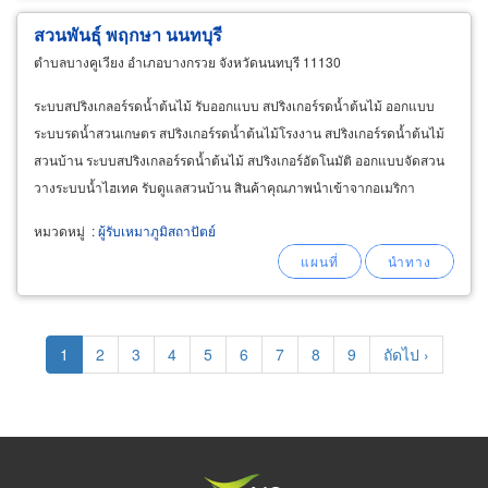
สวนพันธุ์ พฤกษา นนทบุรี
ตำบลบางคูเวียง อำเภอบางกรวย จังหวัดนนทบุรี 11130
ระบบสปริงเกลอร์รดน้ำต้นไม้ รับออกแบบ สปริงเกอร์รดน้ำต้นไม้ ออกแบบ
ระบบรดน้ำสวนเกษตร สปริงเกอร์รดน้ำต้นไม้โรงงาน สปริงเกอร์รดน้ำต้นไม้
สวนบ้าน ระบบสปริงเกลอร์รดน้ำต้นไม้ สปริงเกอร์อัตโนมัติ ออกแบบจัดสวน
วางระบบน้ำไฮเทค รับดูแลสวนบ้าน สินค้าคุณภาพนำเข้าจากอเมริกา
จำหน่ายและติดตั้งปั๊มน้ำ รับจัดสวน ตกแต่งสวน
หมวดหมู่
:
ผู้รับเหมาภูมิสถาปัตย์
Pagination
Current
1
Page
2
Page
3
Page
4
Page
5
Page
6
Page
7
Page
8
Page
9
Next
ถัดไป ›
page
page