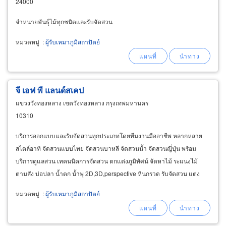
24000
จำหน่ายพันธุ์ไม้ทุกชนิดและรับจัดสวน
หมวดหมู่
:
ผู้รับเหมาภูมิสถาปัตย์
จี เอฟ พี แลนด์สเคป
แขวงวังทองหลาง เขตวังทองหลาง กรุงเทพมหานคร
10310
บริการออกแบบและรับจัดสวนทุกประเภทโดยทีมงานมืออาชีพ หลากหลาย
สไตล์อาทิ จัดสวนแบบไทย จัดสวนบาหลี จัดสวนน้ำ จัดสวนญี่ปุ่น พร้อม
บริการดูแลสวน เทคนนิคการจัดสวน ตกแต่งภูมิทัศน์ จัดหาไม้ ระแนงไม้
ตามสั่ง บ่อปลา น้ำตก น้ำพุ 2D,3D,perspective หินกรวด รับจัดสวน แต่ง
สวน น้ำตกจำลอง บ่อปลา ม่านน้ำ ไม้ระแนง รั้วไม้
หมวดหมู่
:
ผู้รับเหมาภูมิสถาปัตย์