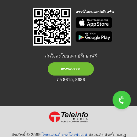
ดาวน์โหลดแอปพลิเคชัน
สนใจลงโฆษณา ปรึกษาฟรี
02-262-8888
ต่อ 8615, 8686
ลิขสิทธิ์ © 2569
ไทยแลนด์ เยลโล่เพจเจส
สงวนลิขสิทธิ์ตามกฏ