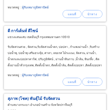
หมวดหมู่
:
ผู้รับเหมาภูมิสถาปัตย์
ดี การ์เด้นท์ ดีไซน์
แขวงแสนแสบ เขตมีนบุรี กรุงเทพมหานคร 10510
รับจัดสวนสวย , จัดสวน,รับจัดสวนน้ำตก, บ่อปลา , กำแพงม่านน้ำ ,รับสร้าง
บ่อน้ำพุ, บ่อน้ำพุ เสริมฮวงจุ้ย, ศาลา, เทอเรส ไม้ระแนง, จัดสวน, ม่านน้ำ,
น้ำตกและบ่อปลาคาร์ฟ, ปรับภูมิทัศน์ , ม่านน้ำหินกาบ ,น้ำล้น, หินกลิ้ง , ติด
ตั้งม่านน้ำทั่วกรุงเทพ, ติดตั้งน้ำตก, ติดตั้งน้ำล้น, ติดตั้งบ่อปลา ,ติดตั้งบ่อปลา
คราฟ
หมวดหมู่
:
ผู้รับเหมาภูมิสถาปัตย์
สุภาพ (โชค) พันธุ์ไม้ รับจัดสวน
ตำบลบางกระเบา อำเภอบ้านสร้าง จังหวัดปราจีนบุรี