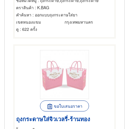
ชื่อหมวดหมู่
: ถุงกระดาษ,ถุงกระดาษ,ถุงกระดาษ
ตราสินค้า
: K.BAG
คำค้นหา
: ออกแบบถุงกระดาษใส่ยา
เขตหนองแขม
กรุงเทพมหานคร
ดู
: 622 ครั้ง
ขอใบเสนอราคา
ถุงกระดาษใส่จิวเวลรี่-ร้านทอง