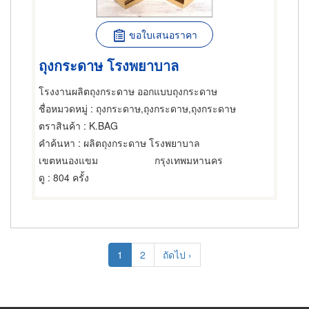
ขอใบเสนอราคา
ถุงกระดาษ โรงพยาบาล
โรงงานผลิตถุงกระดาษ ออกแบบถุงกระดาษ
ชื่อหมวดหมู่
: ถุงกระดาษ,ถุงกระดาษ,ถุงกระดาษ
ตราสินค้า
: K.BAG
คำค้นหา
: ผลิตถุงกระดาษ โรงพยาบาล
เขตหนองแขม
กรุงเทพมหานคร
ดู
: 804 ครั้ง
Pagination
Current
1
Page
2
Next
ถัดไป ›
page
page