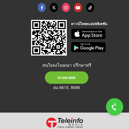
ดาวน์โหลดแอปพลิเคชัน
สนใจลงโฆษณา ปรึกษาฟรี
02-262-8888
ต่อ 8615, 8686