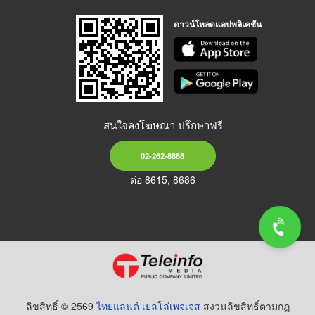
ดาวน์โหลดแอปพลิเคชัน
สนใจลงโฆษณา ปรึกษาฟรี
02-262-8888
ต่อ 8615, 8686
ลิขสิทธิ์ © 2569
ไทยแลนด์ เยลโล่เพจเจส
สงวนลิขสิทธิ์ตามกฏ