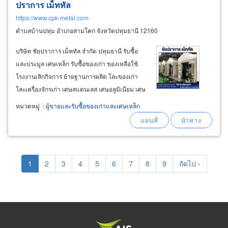
ปราการ เม็ททัล
https://www.cpk-metal.com
ตำบลบ้านปทุม อำเภอสามโคก จังหวัดปทุมธานี 12160
บริษัท ชัยปราการ เม็ททัล จำกัด ปทุมธานี รับซื้อ
และประมูล เศษเหล็ก รับซื้อของเก่า ของเหลือใช้
โรงงานเลิกกิจการ ย้ายฐานการผลิต โละของเก่า
โละเครื่องจักรเก่า เศษสแตนเลส เศษอลูมิเนียม เศษ
ทองเหลือง เศษทองแดง คาร์ไบด์ โซล่าร์เซลล์
หมวดหมู่
:
ผู้ขายและรับซื้อของเก่าและเศษเหล็ก
เครื่องจักร solder dross อุปกรณ์อิเล็คทรอนิกส์
แบตเตอรี่ พร้อมใบอนุญาต
Pagination
Current
1
Page
2
Page
3
Page
4
Page
5
Page
6
Page
7
Page
8
Page
9
Next
ถัดไป ›
page
page