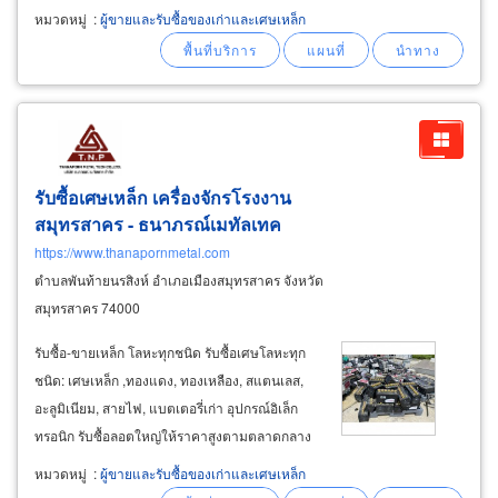
จากการถูกตัดชิ้นส่วนงานเหล็ก, เศษเหล็กเหลือใช้
หมวดหมู่
:
ผู้ขายและรับซื้อของเก่าและเศษเหล็ก
จากการผลิตชิ้นงาน, เศษเหล็กออโต้พารท์,&nbsp
รับซื้อเศษเหล็ก เครื่องจักรโรงงาน
สมุทรสาคร - ธนาภรณ์เมทัลเทค
https://www.thanapornmetal.com
ตำบลพันท้ายนรสิงห์ อำเภอเมืองสมุทรสาคร จังหวัด
สมุทรสาคร 74000
รับซื้อ-ขายเหล็ก โลหะทุกชนิด รับซื้อเศษโลหะทุก
ชนิด: เศษเหล็ก ,ทองแดง, ทองเหลือง, สแตนเลส,
อะลูมิเนียม, สายไฟ, แบตเตอรี่เก่า อุปกรณ์อิเล็ก
ทรอนิก รับซื้อลอตใหญ่ให้ราคาสูงตามตลาดกลาง
รับประมูล-รื้อถอนเครื่องจักร: รับเหมา รื้อโครงสร้าง
หมวดหมู่
:
ผู้ขายและรับซื้อของเก่าและเศษเหล็ก
เหล็ก โกดังเก่า และเครื่องจักรปลดระวาง