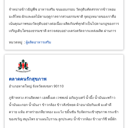
จำหน่ายข้าวธัญพืช อาหารเสริม ขนมอบกรอบ วัตถุดิบคัดสรรจากข้าวหอม
มะลิไทย ผักและผลไม้ตามฤดูกาลจากสวนธรรมชาติ จุดมุ่งหมายของเราคือ
เน้นคุณภาพของวัตถุดิบอย่างต่อเนื่อง ผลิตภัณฑ์ทุกตัวเป็นไปตามกฎของการ
เจริญเติบโตของธรรมชาติ ตรวจสอบอย่างเคร่งครัดจากแหล่งผลิต ผ่านการ
ทดสอบจากศาสตราจารย์และนักวิจัยระดับสูง
หมวดหมู่
:
ผู้ผลิตอาหารเสริม
ตลาดคนรักสุขภาพ
อำเภอหาดใหญ่ จังหวัดสงขลา 90110
ภูฟ้าหลวง สวนจิตลดา เฮลตี้เมด เวชพงษ์ อภัยภูเบศร์ น้ำผึ้ง น้ำมันมะพร้าว
น้ำมันมะกอก น้ำมันงา ข้าวกล้อง ข้าวสังข์หยด ผ้าอนามัยกันแพ้ มะคำดี
ควาย แห้ม สาหร่ายเกลียวทอง มะแว้ง ขมิ้นชัน รับจัดกระเช้าสุขภาพ กระเช้า
ของขวัญ สมุนไพร ยาแผนโบราณ ลูกประคบ น้ำข้าวกล้อง ข้าวอาร์ซี หมี่ผัก
หมี่โปรตีนเกษตร สินค้าปลอดสารพิษ