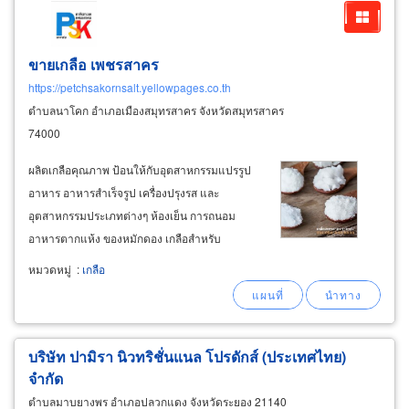
ขายเกลือ เพชรสาคร
https://petchsakornsalt.yellowpages.co.th
ตำบลนาโคก อำเภอเมืองสมุทรสาคร จังหวัดสมุทรสาคร
74000
ผลิตเกลือคุณภาพ ป้อนให้กับอุตสาหกรรมแปรรูป
อาหาร อาหารสำเร็จรูป เครื่องปรุงรส และ
อุตสาหกรรมประเภทต่างๆ ห้องเย็น การถนอม
อาหารตากแห้ง ของหมักดอง เกลือสำหรับ
การเกษตร ผู้ผลิตขายส่ง เกลือทะเลป่น ราคาถูก
หมวดหมู่
:
เกลือ
แพ็ค บรรจุถุง 600กรัม, 180กรัม, 120กรัม, 90กรัม
ความเค็ม 280 ppt มีเกลือเก่าขาย
บริษัท ปามิรา นิวทริชั่นแนล โปรดักส์ (ประเทศไทย)
จำกัด
ตำบลมาบยางพร อำเภอปลวกแดง จังหวัดระยอง 21140