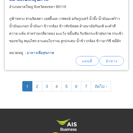
อำเภอหาดใหญ่ จังหวัดสงขลา 90110
ภูฟ้าหลวง สวนจิตลดา เฮลตี้เมด เวชพงษ์ อภัยภูเบศร์ น้ำผึ้ง น้ำมันมะพร้าว
น้ำมันมะกอก น้ำมันงา ข้าวกล้อง ข้าวสังข์หยด ผ้าอนามัยกันแพ้ มะคำดี
ควาย แห้ม สาหร่ายเกลียวทอง มะแว้ง ขมิ้นชัน รับจัดกระเช้าสุขภาพ กระเช้า
ของขวัญ สมุนไพร ยาแผนโบราณ ลูกประคบ น้ำข้าวกล้อง ข้าวอาร์ซี หมี่ผัก
หมี่โปรตีนเกษตร สินค้าปลอดสารพิษ
หมวดหมู่
:
อาหารเพื่อสุขภาพ
Pagination
Current
1
Page
2
Page
3
Page
4
Page
5
Page
6
Page
7
Next
ถัดไป ›
page
page