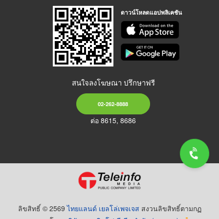
ดาวน์โหลดแอปพลิเคชัน
สนใจลงโฆษณา ปรึกษาฟรี
02-262-8888
ต่อ 8615, 8686
ลิขสิทธิ์ © 2569
ไทยแลนด์ เยลโล่เพจเจส
สงวนลิขสิทธิ์ตามกฏ