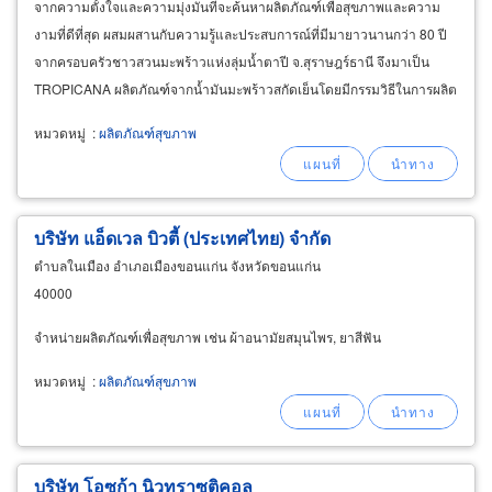
จากความตั้งใจและความมุ่งมั่นที่จะค้นหาผลิตภัณฑ์เพื่อสุขภาพและความ
งามที่ดีที่สุด ผสมผสานกับความรู้และประสบการณ์ที่มีมายาวนานกว่า 80 ปี
จากครอบครัวชาวสวนมะพร้าวแห่งลุ่มน้ำตาปี จ.สุราษฎร์ธานี จึงมาเป็น
TROPICANA ผลิตภัณฑ์จากน้ำมันมะพร้าวสกัดเย็นโดยมีกรรมวิธีในการผลิต
ที่ใส่ใจคุณภาพ สิ่งแวดล้อม เกษตรกร ชุมชนรอบข้าง
หมวดหมู่
:
ผลิตภัณฑ์สุขภาพ
บริษัท แอ็ดเวล บิวตี้ (ประเทศไทย) จำกัด
ตำบลในเมือง อำเภอเมืองขอนแก่น จังหวัดขอนแก่น
40000
จำหน่ายผลิตภัณฑ์เพื่อสุขภาพ เช่น ผ้าอนามัยสมุนไพร, ยาสีฟัน
หมวดหมู่
:
ผลิตภัณฑ์สุขภาพ
บริษัท โอซูก้า นิวทราซูติคอล