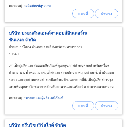
ได้ที่ร้านธรรมชาติ ราคามากกว่าคำว่าถูก เราใส่ใจทุกกระเช้า
หมวดหมู่
:
ผลิตภัณฑ์สุขภาพ
บริษัท บรอนสันแอนด์จาคอบส์อินเตอร์เน
ชันแนล จำกัด
ตำบลบางโฉลง อำเภอบางพลี จังหวัดสมุทรปราการ
10540
เราเป็นผู้ผลิตและส่งออกผลิตภัณฑ์ดูแลสุขภาพส่วนบุคคลสำหรับเครื่อง
สำอาง, ยา, น้ำหอม, ยาสมุนไพรและสารสกัดจากพฤกษศาสตร์, น้ำมันหอม
ระเหยและอุตสาหกรรมสารเคมีอะโรเมติก, นอกจากนี้ยังเป็นผู้ผลิตสารปรุง
แต่งเพิ่มคุณค่าโภชนาการสำหรับอาหารและเครื่องดื่ม สามารถตามความ
ต้องการของลูกค้า
หมวดหมู่
:
ขายส่งและผู้ผลิตเคมีภัณฑ์
บริษัท กรีนริช เวิร์ลไวด์ จำกัด