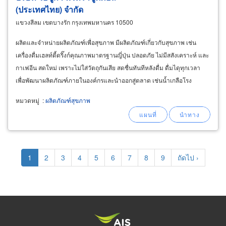
(ประเทศไทย) จำกัด
แขวงสีลม เขตบางรัก กรุงเทพมหานคร 10500
ผลิตและจำหน่ายผลิตภัณฑ์เพื่อสุขภาพ มีผลิตภัณฑ์เกี่ยวกับสุขภาพ เช่น
เครื่องดื่มเฮลท์ตี้ดริ๊งก์คุณภาพมาตรฐานญี่ปุ่น ปลอดภัย ไม่มีสสังเคราะห์ และ
กาเฟอีน สดใหม่ เพราะไม่ใส่วัตถุกันเสีย สดชื่นทันทีหลังดื่ม ดื่มไดุทุกเวลา
เพื่อพัฒนาผลิตภัณฑ์ภายในองค์กรและนำออกสู่ตลาด เช่นน้ำเกลือโรง
พยาบาล คิดค้นผลิตภัณฑ์ใหม่
หมวดหมู่
:
ผลิตภัณฑ์สุขภาพ
Pagination
Current
1
Page
2
Page
3
Page
4
Page
5
Page
6
Page
7
Page
8
Page
9
Next
ถัดไป ›
page
page