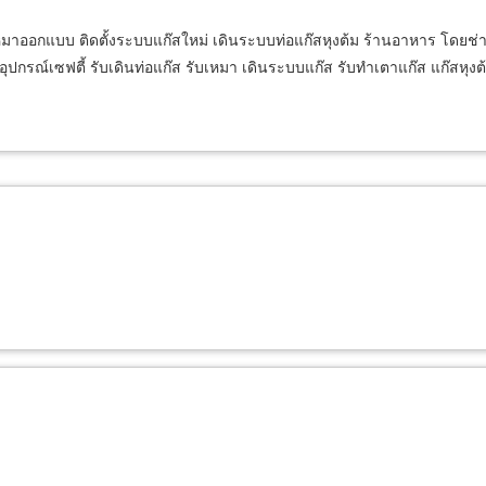
หมาออกแบบ ติดตั้งระบบแก๊สใหม่ เดินระบบท่อแก๊สหุงต้ม ร้านอาหาร โดยช่า
ปกรณ์เซฟตี้ รับเดินท่อแก๊ส รับเหมา เดินระบบแก๊ส รับทำเตาแก๊ส แก๊สหุงต