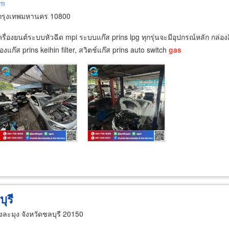
om
 กรุงเทพมหานคร 10800
องยนต์ระบบหัวฉีด mpi ระบบแก๊ส prins lpg ทุกรุ่นจะมีอุปกรณ์หลัก กล่องอีซี
แก๊ส prins keihin filter, สวิตช์แก๊ส prins auto switch
gas
ุรี
ะมุง จังหวัดชลบุรี 20150