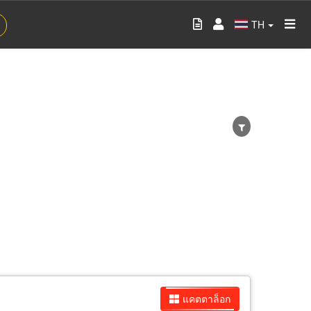
TH
แคตตาล็อก