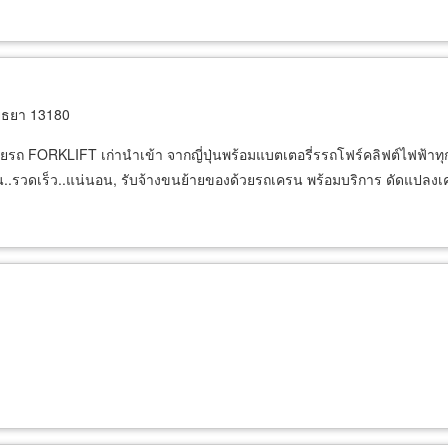
ุธยา 13180
ำหน่ายรถ FORKLIFT เก่านำเข้า จากญี่ปุ่นพร้อมแบตเตอรี่รรถโฟร์คลิฟต์ไฟฟ้า
.รวดเร็ว..แน่นอน, รับจ้างขนย้ายของด้วยรถเครน พร้อมบริการ ดัดแปลงเ