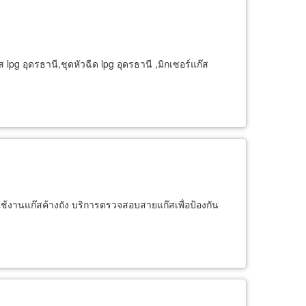
lpg อุดรธานี,ชุดหัวฉีด lpg อุดรธานี ,มิกเซอร์แก๊ส
้งานแก๊สค้างถัง บริการตรวจสอบสายแก๊สเพื่อป้องกัน