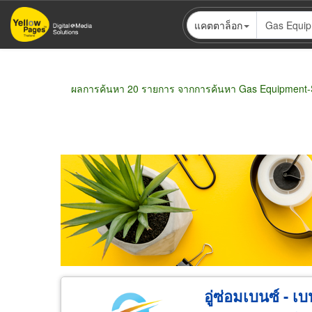
ข้าม
แคตตาล็อก
ไป
ยัง
เนื้อหา
หลัก
ผลการค้นหา 20 รายการ จากการค้นหา Gas Equipment-S
ขายส่ง
ขายปลีก
ผู้ผลิต
ตัวแทนจัดจำห
อู่ซ่อมเบนซ์ - เบ