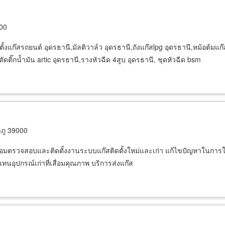
000
แก๊สรถยนต์ อุดรธานี,มัลติวาล์ว อุดรธานี,ถังแก๊สlpg อุดรธานี,หม้อต้มแก๊ส 
ตัดติ๊กน้ำมัน artic อุดรธานี,รางหัวฉีด 4สูบ อุดรธานี, ชุดหัวฉีด bsm
ภู 39000
อมตรวจสอบและติดตั้งงานระบบแก๊สติดตั้งใหม่และเก่า แก้ไขปัญหาในการใช
แทนอุปกรณ์เก่าที่เสื่อมคุณภาพ บริการส่งแก๊ส