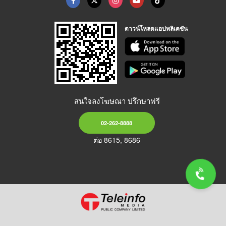
ดาวน์โหลดแอปพลิเคชัน
สนใจลงโฆษณา ปรึกษาฟรี
02-262-8888
ต่อ 8615, 8686