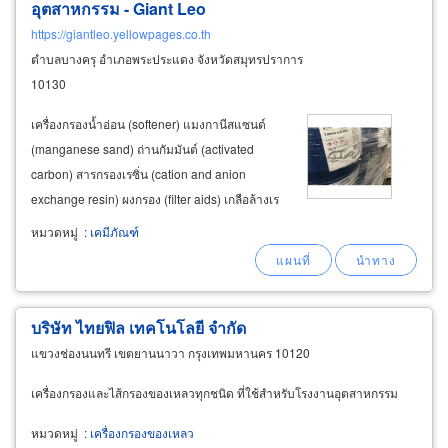
อุตสาหกรรม - Giant Leo
https://giantleo.yellowpages.co.th
ตำบลบางครุ อำเภอพระประแดง จังหวัดสมุทรปราการ
10130
เครื่องกรองน้ำอ่อน (softener) แมงกานีสแซนด์
(manganese sand) ถ่านกัมมันต์ (activated
carbon) สารกรองเรซิ่น (cation and anion
exchange resin) ผงกรอง (filter aids) เกลือล้างเร
ซิ่น (refined salt) เคมีทำความสะอาด (chemical
หมวดหมู่
:
เคมีภัณฑ์
cleaner) น้ำกรด และ กรดชนิดผง (acid cleaning
liquid
บริษัท ไทยฟิล เทคโนโลยี จำกัด
แขวงช่องนนทรี เขตยานนาวา กรุงเทพมหานคร 10120
เครื่องกรองและไส้กรองของเหลวทุกชนิด ที่ใช้สำหรับโรงงานอุตสาหกรรม
หมวดหมู่
:
เครื่องกรองของเหลว