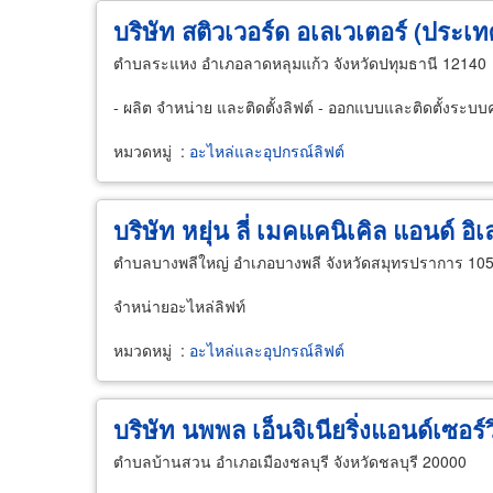
บริษัท สติวเวอร์ด อเลเวเตอร์ (ประเ
ตำบลระแหง อำเภอลาดหลุมแก้ว จังหวัดปทุมธานี 12140
- ผลิต จำหน่าย และติดตั้งลิฟต์ - ออกแบบและติดตั้งร
หมวดหมู่
:
อะไหล่และอุปกรณ์ลิฟต์
บริษัท หยุ่น ลี่ เมคแคนิเคิล แอนด์ อ
ตำบลบางพลีใหญ่ อำเภอบางพลี จังหวัดสมุทรปราการ 10
จำหน่ายอะไหล่ลิฟท์
หมวดหมู่
:
อะไหล่และอุปกรณ์ลิฟต์
บริษัท นพพล เอ็นจิเนียริ่งแอนด์เซอร์
ตำบลบ้านสวน อำเภอเมืองชลบุรี จังหวัดชลบุรี 20000