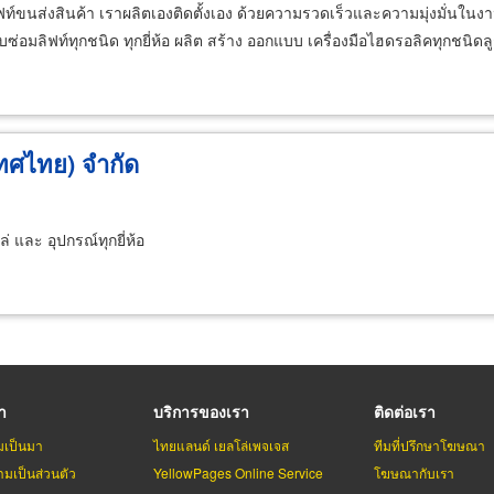
 ลิฟท์ขนส่งสินค้า เราผลิตเองติดตั้งเอง ด้วยความรวดเร็วและความมุ่งมั่น
รับซ่อมลิฟท์ทุกชนิด ทุกยี่ห้อ ผลิต สร้าง ออกแบบ เครื่องมือไฮดรอลิคทุกชนิดล
ะเทศไทย) จำกัด
 และ อุปกรณ์ทุกยี่ห้อ
รา
บริการของเรา
ติดต่อเรา
มเป็นมา
ไทยแลนด์ เยลโล่เพจเจส
ทีมที่ปรึกษาโฆษณา
มเป็นส่วนตัว
YellowPages Online Service
โฆษณากับเรา