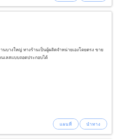
านบางใหญ่ ทางร้านเป็นผู้ผลิตจำหน่ายเองโดยตรง ขาย
สแตนเลสแบบถอดประกอบได้