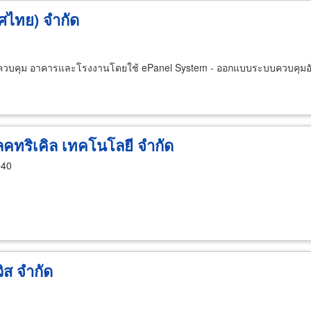
ทศไทย) จำกัด
ะบบควบคุม อาคารและโรงงานโดยใช้ ePanel System - ออกแบบระบบควบคุมอั
ิเลคทริเคิล เทคโนโลยี จำกัด
540
วิส จำกัด