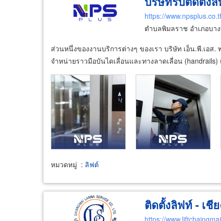
บริษัทรับติดตั้
https://www.npsplus.co.t
ตำบลพิมลราช อำเภอบางบั
ส่วนหนึ่งของงานบริการต่างๆ ของเรา บริษัท เอ็น.พี.เอส. พ
จำหน่ายราวมือบันไดเลื่อนและทางลาดเลื่อน (handrails)
หมวดหมู่
:
ลิฟต์
ติดตั้งลิฟท์ - เช
https://www.liftchaingm