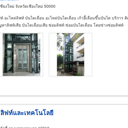
ียงใหม่ จังหวัดเชียงใหม่ 50000
 อะไหล่ลิฟท์ บันไดเลื่อน อะไหล่บันไดเลื่อน เก้าอี้เลื่อนขึ้นบันได บริการ 
าลิฟท์เสีย บันไดเลื่อนเสีย ซ่อมลิฟท์ ซ่อมบันไดเลื่อน โดยช่างซ่อมลิฟท์
ามลิฟท์และเทคโนโลยี