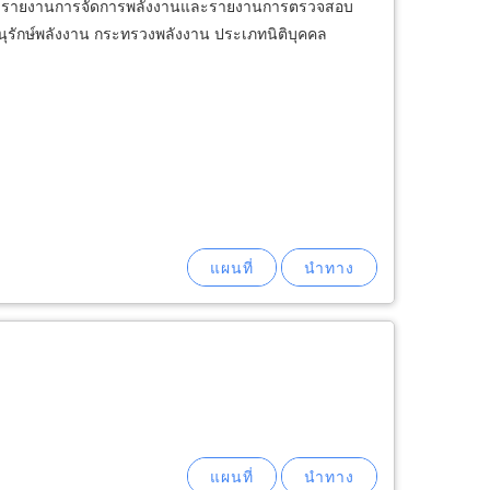
มส่งรายงานการจัดการพลังงานและรายงานการตรวจสอบ
ักษ์พลังงาน กระทรวงพลังงาน ประเภทนิติบุคคล