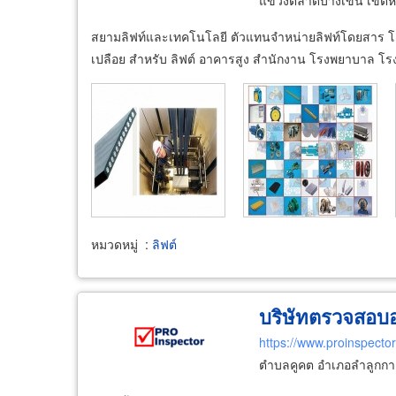
แขวงตลาดบางเขน เขตหลั
สยามลิฟท์และเทคโนโลยี ตัวแทนจำหน่ายลิฟท์โดยสาร โคโย
เปลือย สำหรับ ลิฟต์ อาคารสูง สำนักงาน โรงพยาบาล โรง
หมวดหมู่
:
ลิฟต์
บริษัทตรวจสอบอ
https://www.proinspector
ตำบลคูคต อำเภอลำลูกกา 