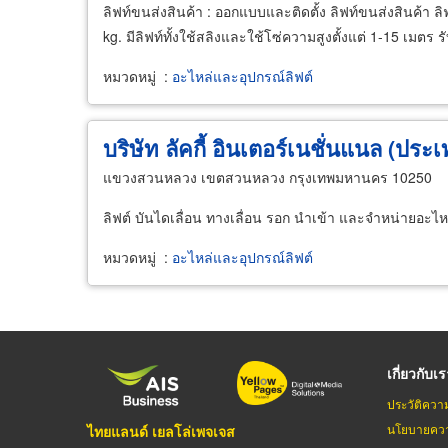
ลิฟท์ขนส่งสินค้า : ออกแบบและติดตั้ง ลิฟท์ขนส่งสินค้า
kg. มีลิฟท์ทั้งใช้สลิงและใช้โซ่ความสูงตั้งแต่ 1-15 เมตร 
หมวดหมู่
:
อะไหล่และอุปกรณ์ลิฟต์
บริษัท ลัคกี้ อินเตอร์เนชั่นแนล (ปร
แขวงสวนหลวง เขตสวนหลวง กรุงเทพมหานคร 10250
ลิฟต์ บันไดเลื่อน ทางเลื่อน รอก นำเข้า และจำหน่ายอะไหล่
หมวดหมู่
:
อะไหล่และอุปกรณ์ลิฟต์
เกี่ยวกับเ
ประวัติควา
นโยบายควา
ไทยแลนด์ เยลโล่เพจเจส