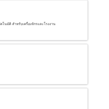
ตโนมัติ สำหรับเครื่องจักรและโรงงาน