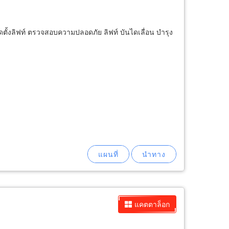
ติดตั้งลิฟท์ ตรวจสอบความปลอดภัย ลิฟท์ บันไดเลื่อน บำรุง
แคตตาล็อก