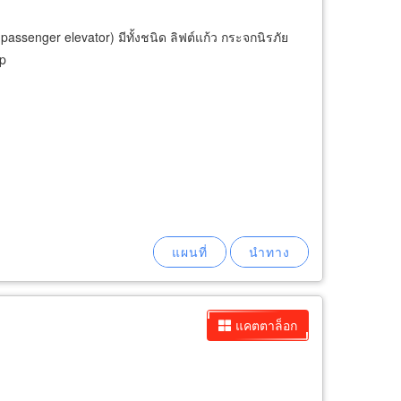
enger elevator) มีทั้งชนิด ลิฟต์แก้ว กระจกนิรภัย
sp
แคตตาล็อก