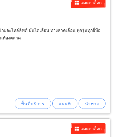
แคตตาล็อก
อะไหล่ลิฟต์ บันไดเลื่อน ทางลาดเลื่อน ทุกรุ่นทุกยี่ห้อ
นในท้องตลาด
แคตตาล็อก