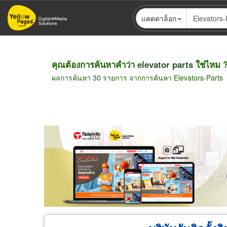
ข้าม
แคตตาล็อก
ไป
ยัง
เนื้อหา
หลัก
คุณต้องการค้นหาคำว่า
elevator parts
ใช่ไหม 
ผลการค้นหา 30 รายการ จากการค้นหา Elevators-Parts
Pagination
ขายส่ง
ขายปลีก
ผู้ผลิต
ตัวแทนจัดจำห