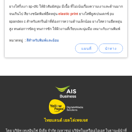
ยางใสกึ่งเงา sp-dfc ให้ผิวสัมผัสนุ่ม มีเนื้อ ที่ไม่เน้นเรื่องความเงาและด้านมาก
จนเกินไป สียางชนิดพิมพ์ยืดหยุ่น
elastic
print
ยางใสพียูสเปนเดกซ์ pu
spandex c สำหรับสกรีนผ้าที่ต้องการความด้านเล็กน้อย ยางใสความยืดหยุ่น
สูง ทนต่อการขัดถู ทนการซัก ให้ผิวงานที่เรียบและนุ่มมือ เหมาะกับงานพิมพ์
ชุดว่ายน้ำ
หมวดหมู่
:
สีสำหรับพิมพ์และย้อม
ไทยแลนด์ เยลโล่เพจเจส
โดย บริษัท เทเลอินโฟ มีเดีย จำกัด (มหาชน) บริษัทในเครือเอไอเอส ในฐานะผู้นำที่