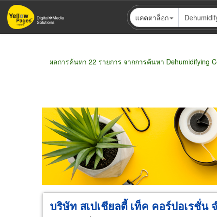
ข้าม
แคตตาล็อก
ไป
ยัง
เนื้อหา
หลัก
ผลการค้นหา 22 รายการ จากการค้นหา Dehumidifying 
Pagination
ขายส่ง
ขายปลีก
ผู้ผลิต
ตัวแทนจัดจำห
บริษัท สเปเชียลตี้ เท็ค คอร์ปอเรชั่น 