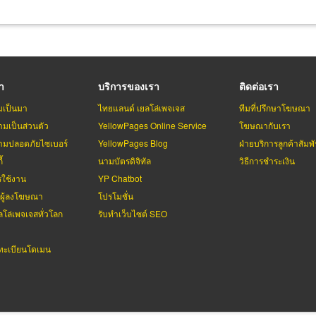
รา
บริการของเรา
ติดต่อเรา
มเป็นมา
ไทยแลนด์ เยลโล่เพจเจส
ทีมที่ปรึกษาโฆษณา
มเป็นส่วนตัว
YellowPages Online Service
โฆษณากับเรา
มปลอดภัยไซเบอร์
YellowPages Blog
ฝ่ายบริการลูกค้าสัมพั
้
นามบัตรดิจิทัล
วิธีการชำระเงิน
รใช้งาน
YP Chatbot
บผู้ลงโฆษณา
โปรโมชั่น
ลโล่เพจเจสทั่วโลก
รับทำเว็บไซต์ SEO
ะเบียนโดเมน