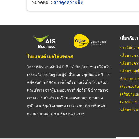
หมวดหมู่
:
สารดูดความชื้น
เกี่ยวกับเ
ประวัติควา
นโยบายควา
ไทยแลนด์ เยลโล่เพจเจส
นโยบายควา
โดย บริษัท เทเลอินโฟ มีเดีย จำกัด (มหาชน) บริษัทใน
นโยบายคุกกี
เครือเอไอเอส ในฐานะผู้นำที่ไม่เคยหยุดพัฒนาบริการ
ข้อตกลงกา
ที่ดีที่สุดด้านดิจิทัล มาร์เก็ตติ้ง ผ่านเว็บไซต์รวมสินค้า
เสียงตอบรั
และบริการ จากผู้ประกอบการที่เชื่อถือได้ มีการตรวจ
เครือข่ายเย
สอบและยืนยันตัวตนจริง และครอบคลุมทุกหมวด
COVID-19
ธุรกิจมากที่สุดในประเทศ เราจะมอบบริการที่เหนือ
นโยบายจดท
ความคาดหมาย จากทีมงานคุณภาพ