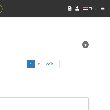
TH
Current
1
Page
2
Next
ถัดไป ›
page
page