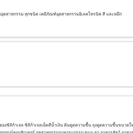
ับอุตสาหกรรม ทุกชนิด เคมีภัณฑ์อุตสาหกรรมอิเลคโทรนิค สี และหมึก
ง ซองซิลิก้าเจล ซิลิก้าเจลเม็ดสีน้ำเงิน ดินดูดความชื้น ถุงดูดความชื้น
 อุปกรณ์คอมพิวเตอร์ อุตสาหกรรมอาหารแปรรูป ขนม ยา อาหารสัตว์ อาหาร