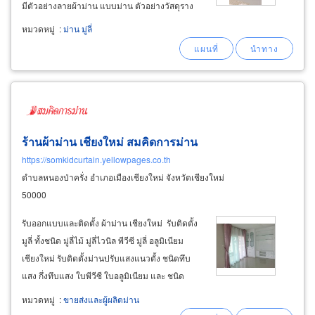
มีตัวอย่างลายผ้าม่าน แบบม่าน ตัวอย่างวัสดุราง
ม่าน ทั้งแบบเหล็ก อลูมิเนียม และไม้จริง อุปกรณ์
หมวดหมู่
:
ม่าน มู่ลี่
สายคล้องม่าน ไม้จูงม่าน รอกชักม่าน ให้ชมถึงบ้าน
ติดตั้งม่านม้วน (roller
blinds
ร้านผ้าม่าน เชียงใหม่ สมคิดการม่าน
https://somkidcurtain.yellowpages.co.th
ตำบลหนองป่าครั่ง อำเภอเมืองเชียงใหม่ จังหวัดเชียงใหม่
50000
รับออกแบบและติดตั้ง ผ้าม่าน เชียงใหม่ รับติดตั้ง
มูลี่ ทั้งชนิด มู่ลี่ไม้ มู่ลี่ไวนิล พีวีซี มู่ลี่ อลูมิเนียม
เชียงใหม่ รับติดตั้งม่านปรับแสงแนวตั้ง ชนิดทึบ
แสง กึ่งทึบแสง ใบพีวีซี ใบอลูมิเนียม และ ชนิด
โปร่งแสงใยสังเคราะห์ เชียงใหม่ บริการรับตกแต่ง
หมวดหมู่
:
ขายส่งและผู้ผลิตม่าน
บ้าน คอนโด สำนักงาน