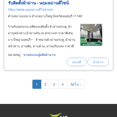
รับติดตั้งผ้าม่าน - นฤมลม่านดีไซน์
https://www.นฤมลม่านดีไซน์.com
ตำบลบางแม่นาง อำเภอบางใหญ่ จังหวัดนนทบุรี 11140
ร้านรับออกแบบ ผลิตและติดตั้ง ผ้าม่านประตู, ผ้า
ม่านหน้าต่าง ผ้าม่านกัน uv ครบวงจร ราคาพิเศษ
บางใหญ่ นนทบุรี • จำหน่ายผ้าม่านประตู, ผ้าม่าน
หน้าต่าง, ม่านพับ, ม่านม้วน, ม่านปรับแสง ราคาดี
ถูกกว่าเจ้าอื่นๆ • ผ้าม่านประตู หน้าต่าง และ
หมวดหมู่
:
ขายส่งและผู้ผลิตผ้าม่าน
ตกแต่งภายในบ้าน คอนโด บ้านจัดสรร เกรดพรีเมี่
ยม
Pagination
Current
1
Page
2
Page
3
Page
4
Next
ถัดไป ›
page
page