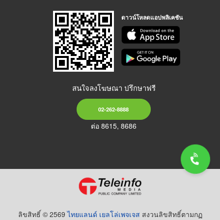
ดาวน์โหลดแอปพลิเคชัน
สนใจลงโฆษณา ปรึกษาฟรี
02-262-8888
ต่อ 8615, 8686
ลิขสิทธิ์ © 2569
ไทยแลนด์ เยลโล่เพจเจส
สงวนลิขสิทธิ์ตามกฏ