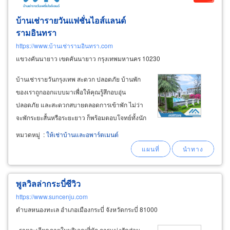
บ้านเช่ารายวันแฟชั่นไอส์แลนด์
รามอินทรา
https://www.บ้านเช่ารามอินทรา.com
แขวงคันนายาว เขตคันนายาว กรุงเทพมหานคร 10230
บ้านเช่ารายวันกรุงเทพ สะดวก ปลอดภัย บ้านพัก
ของเราถูกออกแบบมาเพื่อให้คุณรู้สึกอบอุ่น
ปลอดภัย และสะดวกสบายตลอดการเข้าพัก ไม่ว่า
จะพักระยะสั้นหรือระยะยาว ก็พร้อมตอบโจทย์ทั้งนัก
ท่องเที่ยวชาวไทยและชาวต่างชาติที่ต้องการ
หมวดหมู่
:
ให้เช่าบ้านและอพาร์ตเมนต์
บรรยากาศเงียบสงบเป็นส่วนตัว บ้านใหม่ สะอาด
และพร้อมเข้าอยู่ทันที ทุกหลังได้รับการดูแล
ทำความสะอาดอย่างละเอียด
พูลวิลล่ากระบี่ซีวิว
https://www.suncenju.com
ตำบลหนองทะเล อำเภอเมืองกระบี่ จังหวัดกระบี่ 81000
รายละเอียดภายในบริเวณที่พัก การแบ่งสัดส่วน