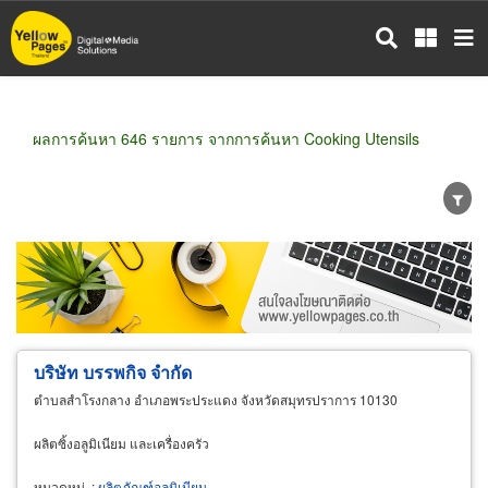
ข้าม
ไป
ยัง
เนื้อหา
หลัก
ผลการค้นหา 646 รายการ จากการค้นหา Cooking Utensils
ขายส่ง
ขายปลีก
ผู้ผลิต
ตัวแทนจัดจำหน่าย
ผู้ส่งออก/นำเข้า
ธุรกิจบริการ
บริษัท บรรพกิจ จำกัด
ตำบลสำโรงกลาง อำเภอพระประแดง จังหวัดสมุทรปราการ 10130
ผลิตซิ้งอลูมิเนียม และเครื่องครัว
หมวดหมู่
:
ผลิตภัณฑ์อลูมิเนียม