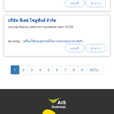
บริษัท ทีเค8 โซลูชั่นส์ จำกัด
แขวงทุ่งวัดดอน เขตสาทร กรุงเทพมหานคร 10120
หมวดหมู่
:
เครื่องใช้และอุปกรณ์ในการประกอบอาหารครัว
Pagination
Current
1
Page
2
Page
3
Page
4
Page
5
Page
6
Page
7
Page
8
Page
9
Next
ถัดไป ›
page
page