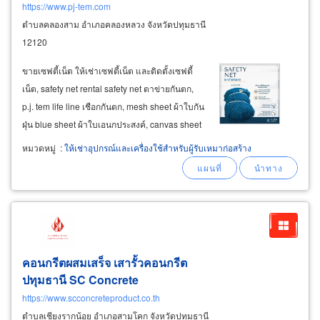
https://www.pj-tem.com
ตำบลคลองสาม อำเภอคลองหลวง จังหวัดปทุมธานี
12120
ขายเซฟตี้เน็ต ให้เช่าเซฟตี้เน็ต และติดตั้งเซฟตี้
เน็ต, safety net rental safety net ตาข่ายกันตก,
p.j. tem life line เชือกกันตก, mesh sheet ผ้าใบกัน
ฝุ่น blue sheet ผ้าใบเอนกประสงค์, canvas sheet
ผ้าใบน้ำมันกันน้ำ, tent warehouse เต็นท์ผ้าใบ
หมวดหมู่
:
ให้เช่าอุปกรณ์และเครื่องใช้สำหรับผู้รับเหมาก่อสร้าง
เอนกประสงค์, ldpe low density polyethylene
แผ่นพลาสติกอ่อน แอลดีพีอี
คอนกรีตผสมเสร็จ เสารั้วคอนกรีต
ปทุมธานี SC
Concrete
https://www.scconcreteproduct.co.th
ตำบลเชียงรากน้อย อำเภอสามโคก จังหวัดปทุมธานี