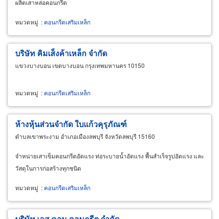
ผลิตเสาหล่อคอนกรีต
หมวดหมู่
:
คอนกรีตเสริมเหล็ก
บริษัท คิมเส็งค้าเหล็ก จำกัด
แขวงบางบอน เขตบางบอน กรุงเทพมหานคร 10150
หมวดหมู่
:
คอนกรีตเสริมเหล็ก
ห้างหุ้นส่วนจำกัด ใบแก้วคุรุภัณฑ์
ตำบลเขาพระงาม อำเภอเมืองลพบุรี จังหวัดลพบุรี 15160
จำหน่ายเสาเข็มคอนกรีตอัดแรง ท่อระบายน้ำอัดแรง พื้นสำเร็จรูปอัดแรง และ
วัสดุในการก่อสร้างทุกชนิด
หมวดหมู่
:
คอนกรีตเสริมเหล็ก
บริษัท เอส คอน คอนกรีต จำกัด