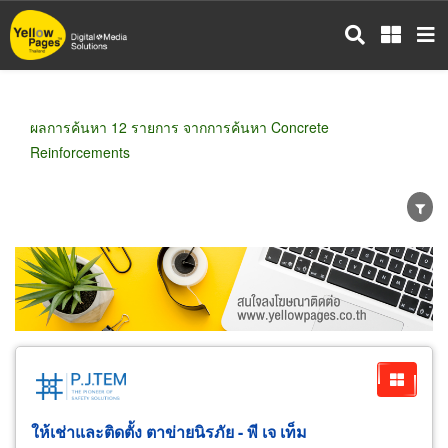
ข้าม
ไป
ยัง
เนื้อหา
หลัก
ผลการค้นหา 12 รายการ จากการค้นหา Concrete
Reinforcements
ขายส่ง
ขายปลีก
ผู้ผลิต
ตัวแทนจัดจำหน่าย
ผู้ส่งออก/นำเข้า
ธุรกิจบริการ
ให้เช่าและติดตั้ง ตาข่ายนิรภัย - พี เจ เท็ม