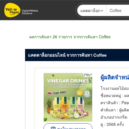
ข้าม
แคตตาล็อก
ไป
ยัง
เนื้อหา
หลัก
ผลการค้นหา 26 รายการ จากการค้นหา Coffee
แคตตาล็อกออนไลน์ จากการค้นหา Coffee
โรงงานผลไม้อบแ
ชื่อหมวดหมู่
: ผลไม้
ตราสินค้า
: Pas
คำค้นหา
: ผู้ผล
อำเภอปากเกร็ด
ดู
: 3568 ครั้ง
ขอใบเสนอราคา