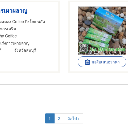
ารเผาผลาญ
งสมอง Coffee กิงโกะ พลัส
าหารเสริม
hy Coffee
เร่งการเผาผลาญ
ี
จังหวัดลพบุรี
ขอใบเสนอราคา
Current
1
Page
2
Next
ถัดไป ›
page
page