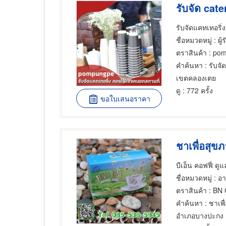
รับจัด cat
ชื่อหมวดหมู่
: ผู
ตราสินค้า
: po
คำค้นหา
: รับจั
เขตคลองเตย
ดู
: 772 ครั้ง
ขอใบเสนอราคา
บีเอ็น คอฟฟี่ ด
ชื่อหมวดหมู่
: อ
ตราสินค้า
: BN
คำค้นหา
: ชาเพื
อำเภอบางปะกง