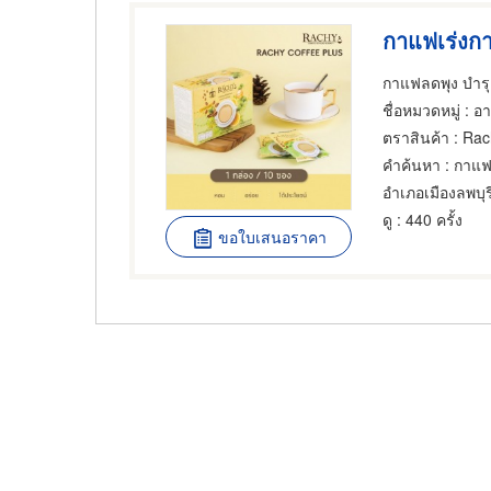
กาแฟเร่งก
กาแฟลดพุง บำรุ
ชื่อหมวดหมู่
: อ
ตราสินค้า
: Rac
คำค้นหา
: กาแฟ
อำเภอเมืองลพบุร
ดู
: 440 ครั้ง
ขอใบเสนอราคา
Pagination