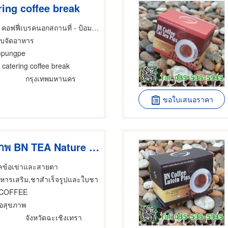
ering coffee break
รับจัดแคทเทอริ่ง คอฟฟี่เบรคนอกสถานที่ - ป้อมปังเป๊ะ
้รับจัดอาหาร
mpungpe
ด catering coffee break
กรุงเทพมหานคร
ขอใบเสนอราคา
ชาเพื่อสุขภาพ BN TEA Nature Plus
ูแลข้อเข่าและสายตา
าหารเสริม,ชาสำเร็จรูปและใบชา
 COFFEE
่อสุขภาพ
จังหวัดฉะเชิงเทรา