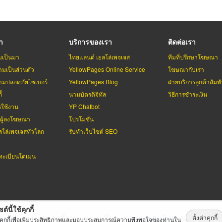
รา
บริการของเรา
ติดต่อเรา
มเป็นมา
ไทยแลนด์ เยลโล่เพจเจส
ทีมที่ปรึกษาโฆษณา
มเป็นส่วนตัว
YellowPages Online Service
โฆษณากับเรา
มปลอดภัยไซเบอร์
YellowPages Blog
ฝ่ายบริการลูกค้าสัมพั
้
นามบัตรดิจิทัล
วิธีการชำระเงิน
รใช้งาน
YP Chatbot
บผู้ลงโฆษณา
โปรโมชั่น
ลโล่เพจเจสทั่วโลก
รับทำเว็บไซต์ SEO
ะเบียนโดเมน
ต์นี้ใช้คุกกี้
ตั้งค่าคุกกี้
่เพจเจส
สงวนลิขสิทธิ์ตามกฏหมาย โดย
บริษัท เทเลอินโฟ มีเดีย จำกัด (ม
้คุกกี้เพื่อเพิ่มประสิทธิภาพและมอบประสบการณ์ความพึงพอใจของท่านใน