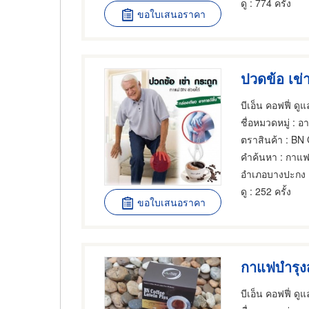
ดู
: 774 ครั้ง
ขอใบเสนอราคา
ปวดข้อ เข่
บีเอ็น คอฟฟี่ ด
ชื่อหมวดหมู่
: อ
ตราสินค้า
: BN
คำค้นหา
: กาแฟ
อำเภอบางปะกง
ดู
: 252 ครั้ง
ขอใบเสนอราคา
กาแฟบำรุ
บีเอ็น คอฟฟี่ ด