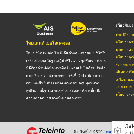
เกี่ยวกับเ
ประวัติควา
นโยบายควา
ไทยแลนด์ เยลโล่เพจเจส
นโยบายควา
โดย บริษัท เทเลอินโฟ มีเดีย จำกัด (มหาชน) บริษัทใน
นโยบายคุกกี
เครือเอไอเอส ในฐานะผู้นำที่ไม่เคยหยุดพัฒนาบริการ
ข้อตกลงกา
ที่ดีที่สุดด้านดิจิทัล มาร์เก็ตติ้ง ผ่านเว็บไซต์รวมสินค้า
เสียงตอบรั
และบริการ จากผู้ประกอบการที่เชื่อถือได้ มีการตรวจ
เครือข่ายเย
สอบและยืนยันตัวตนจริง และครอบคลุมทุกหมวด
COVID-19
ธุรกิจมากที่สุดในประเทศ เราจะมอบบริการที่เหนือ
นโยบายจดท
ความคาดหมาย จากทีมงานคุณภาพ
เว็บไซ
ลิขสิทธิ์ © 2569
ไทยแลนด์ เยลโล
เราใช