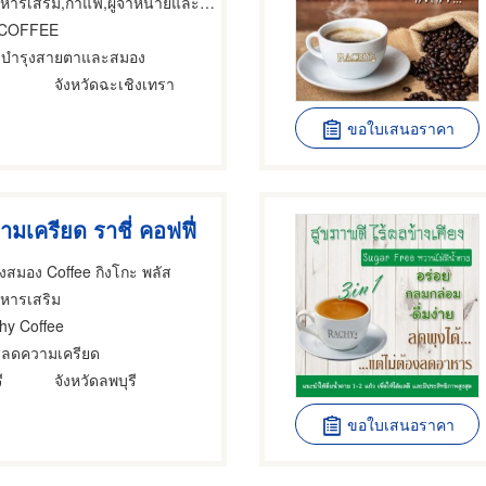
ารเสริม,กาแฟ,ผู้จำหน่ายและขายปลีกกาแฟ
 COFFEE
ฟบำรุงสายตาและสมอง
จังหวัดฉะเชิงเทรา
ขอใบเสนอราคา
เครียด ราชี่ คอฟฟี่
งสมอง Coffee กิงโกะ พลัส
าหารเสริม
hy Coffee
ฟลดความเครียด
ี
จังหวัดลพบุรี
ขอใบเสนอราคา