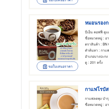
หมอนรองกร
บีเอ็น คอฟฟี่ ด
ชื่อหมวดหมู่
: อ
ตราสินค้า
: BN
คำค้นหา
: กาแฟ
อำเภอบางปะกง
ดู
: 201 ครั้ง
ขอใบเสนอราคา
กาแฟลดพุง บำรุ
ชื่อหมวดหมู่
: อ