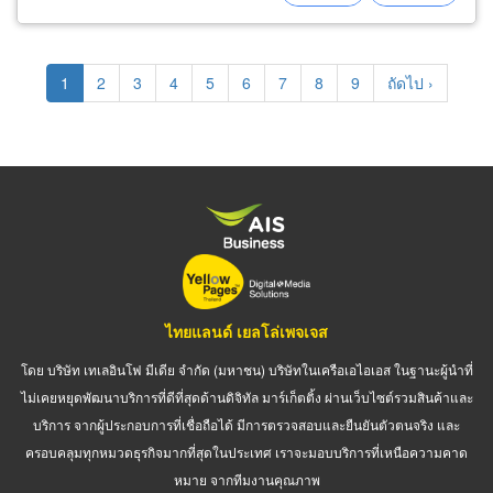
Pagination
Current
1
Page
2
Page
3
Page
4
Page
5
Page
6
Page
7
Page
8
Page
9
Next
ถัดไป ›
page
page
ไทยแลนด์ เยลโล่เพจเจส
โดย บริษัท เทเลอินโฟ มีเดีย จำกัด (มหาชน) บริษัทในเครือเอไอเอส ในฐานะผู้นำที่
ไม่เคยหยุดพัฒนาบริการที่ดีที่สุดด้านดิจิทัล มาร์เก็ตติ้ง ผ่านเว็บไซต์รวมสินค้าและ
บริการ จากผู้ประกอบการที่เชื่อถือได้ มีการตรวจสอบและยืนยันตัวตนจริง และ
ครอบคลุมทุกหมวดธุรกิจมากที่สุดในประเทศ เราจะมอบบริการที่เหนือความคาด
หมาย จากทีมงานคุณภาพ