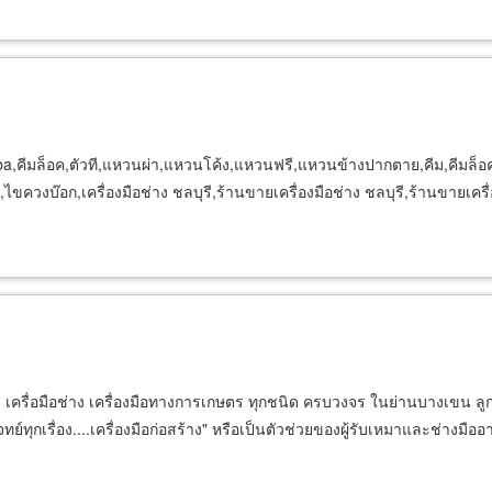
iba,คีมล็อค,ตัวที,แหวนผ่า,แหวนโค้ง,แหวนฟรี,แหวนข้างปากตาย,คีม,คีมล็อค
งบ๊อก,เครื่องมือช่าง ชลบุรี,ร้านขายเครื่องมือช่าง ชลบุรี,ร้านขายเครื่
ครื่อมือช่าง เครื่องมือทางการเกษตร ทุกชนิด ครบวงจร ในย่านบางเขน ลูกค้า ที
์ทุกเรื่อง....เครื่องมือก่อสร้าง" หรือเป็นตัวช่วยของผู้รับเหมาและช่างมืออา