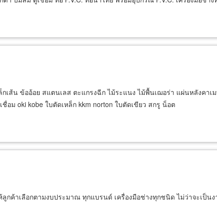
็กเส้น ข้ออ้อย สแตนเลส ตะแกรงฉีก ไม้ระแนง ไม้พื้นเฌอร่า แผ่นหลังคาเมทั
ชื่อม oki kobe ใบตัดเหล็ก kkm norton ใบตัดเขียว สกรู น็อต
้าให้ลูกค้าเลือกตามงบประมาณ ทุกแบรนด์ เครื่องมือช่างทุกชนิด ไม่ว่าจะเป