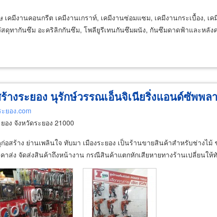
 เคมีงานคอนกรีต เคมีงานเกราท์, เคมีงานซ่อมแซม, เคมีงานกระเบื้อง, เค
ดุทากันซึม อะคริลิกกันซึม, โพลียูรีเทนกันซึมผนัง, กันซึมดาดฟ้าและหลัง
สร้างระยอง นุรักษ์วรรณเอ็นจิเนียริ่งแอนด์ซัพพล
งระยอง.com
ยอง จังหวัดระยอง 21000
ก่อสร้าง ย่านเพลินใจ ทับมา เมืองระยอง เป็นร้านขายสินค้าสำหรับช่างไม้ ช
คาส่ง จัดส่งสินค้าถึงหน้างาน กรณีสินค้าแตกหักเสียหายทางร้านเปลี่ยนให้ท