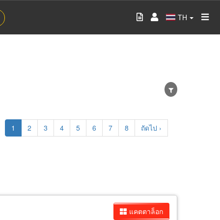
TH
Current
1
Page
2
Page
3
Page
4
Page
5
Page
6
Page
7
Page
8
Next
ถัดไป ›
page
page
แคตตาล็อก