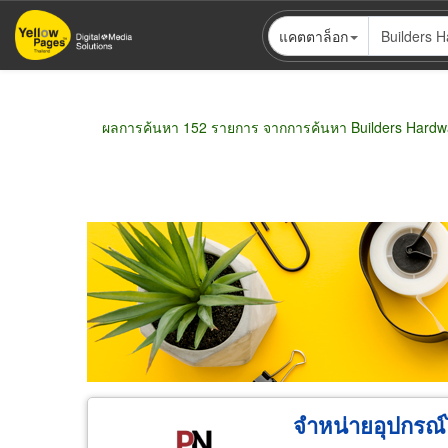
ข้าม
แคตตาล็อก
ไป
ยัง
เนื้อหา
หลัก
ผลการค้นหา 152 รายการ จากการค้นหา Builders Hardw
Pagination
ขายส่ง
ขายปลีก
ผู้ผลิต
ตัวแทนจัดจำห
จำหน่ายอุปกรณ