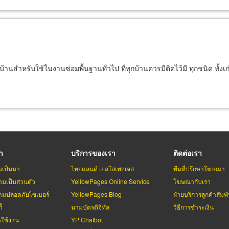
นสำหรับใช้ในงานซ่อมพื้นฐานทั่วไป ที่ทุกบ้านควรมีติดไว้มี ทุกชนิด ทั้ง
รา
บริการของเรา
ติดต่อเรา
มเป็นมา
ไทยแลนด์ เยลโล่เพจเจส
ทีมที่ปรึกษาโฆษณา
มเป็นส่วนตัว
YellowPages Online Service
โฆษณากับเรา
มปลอดภัยไซเบอร์
YellowPages Blog
ฝ่ายบริการลูกค้าสัมพั
้
นามบัตรดิจิทัล
วิธีการชำระเงิน
รใช้งาน
YP Chatbot