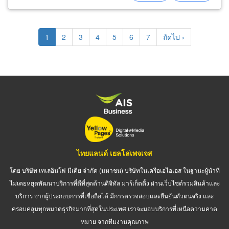
ตรวจเช็คน้ำมันเบรค (check up
brake
Pagination
Current
1
Page
2
Page
3
Page
4
Page
5
Page
6
Page
7
Next
ถัดไป ›
page
page
ไทยแลนด์ เยลโล่เพจเจส
โดย บริษัท เทเลอินโฟ มีเดีย จำกัด (มหาชน) บริษัทในเครือเอไอเอส ในฐานะผู้นำที่
ไม่เคยหยุดพัฒนาบริการที่ดีที่สุดด้านดิจิทัล มาร์เก็ตติ้ง ผ่านเว็บไซต์รวมสินค้าและ
บริการ จากผู้ประกอบการที่เชื่อถือได้ มีการตรวจสอบและยืนยันตัวตนจริง และ
ครอบคลุมทุกหมวดธุรกิจมากที่สุดในประเทศ เราจะมอบบริการที่เหนือความคาด
หมาย จากทีมงานคุณภาพ