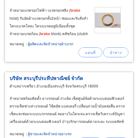
จำหน่ายเบรครอกไฟฟ้า เบรครอกสลิง (
brake
hoist) รับอัดผ้าเบรครอกทั้ง2หน้า ซ่อมและรับสั่งทำ
โครงเบรคโลหะ โครงเบรคอลูมิเนียมทั้งชุด
จำหน่ายเบรคก้อน (
brake
block) คลัชก้อน (clutch
block) ทรงสี่เหลี่ยม สามเหลี่ยม ทรงแคปซูล ทรง
หมวดหมู่
:
ผู้ผลิตและจัดจำหน่ายผ้าเบรก
วงกลม ทรงน้ำเต้า ชุดผ้าเบรคก้อน เรียงเป็นวงกลม
รอบวง ดิสก์เบรค สำหรับ เครื่องปั๊มโลหะ
บริษัท สระบุรีประทีปพาณิชย์ จำกัด
ตำบลปากเพรียว อำเภอเมืองสระบุรี จังหวัดสระบุรี 18000
จำหน่ายพร้อมติดตั้ง ยางรถยนต์ ถ่วงล้อ เช็คศูนย์ล้อด้วยระบบคอมพิวเตอร์
ตรวจเช็คช่วงล่างรถยนต์ โช้คอัพ แบตเตอรี่ เปลี่ยนถ่ายน้ำมันหล่อลื่น ตรวจ
เช็คและซ่อมระบบเบรกรถยนต์ ลมยางไนโตรเจน ตรวจเช็ควิเคราะห์ปัญหา
เครื่องยนต์ด้วยระบบคอมพิวเตอร์ บำรุงรักษารถยนต์ตามระยะ ระบบคลัทช์
ระบบเกียร์รถยนต์ ระบบเกียร์ออโตเมติก
หมวดหมู่
:
ผู้ขายและจัดจำหน่ายยางรถ