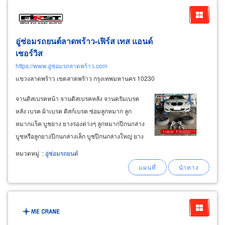
อู่ซ่อมรถยนต์ลาดพร้าว-เฟิร์ส เทส แอนด์
เซอร์วิส
https://www.อู่ซ่อมรถลาดพร้าว.com
แขวงลาดพร้าว เขตลาดพร้าว กรุงเทพมหานคร 10230
จานดิสเบรคหน้า จานดิสเบรคหลัง จานดรัมเบรค
หลัง เบรค ผ้าเบรค ดิสก์เบรค ซ่อมลูกหมาก ลูก
หมากแร็ค บูชยาง ยางรองต่างๆ ลูกหมากปีกนกล่าง
บูชหรือลูกยางปีกนกล่างเล็ก บูชปีกนกล่างใหญ่ ยาง
กันโคลงหน้า ตรวจเช็คซ่อมแซมหรือเปลี่ยนเพลา
หมวดหมู่
:
อู่ซ่อมรถยนต์
ขับ ระบบบังคับเลี้ยวพวงมาลัยและอุปกรณ์ ตั้งศูนย์
จุดเด่นของอู่ first test and
service