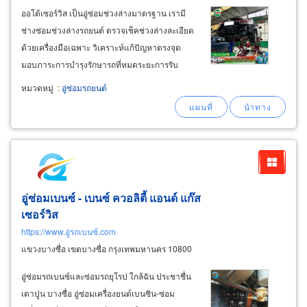
ออโต้เซอร์วิส เป็นอู่ซ่อมช่วงล่างมาตรฐาน เรามี
ช่างซ่อมช่วงล่างรถยนต์ ตรวจเช็คช่วงล่างละเอียด
ด้วยเครื่องมือเฉพาะ วิเคราะห์แก้ปัญหาตรงจุด
มอบภาระการบำรุงรักษารถที่หมดระยะการรับ
ประกันรถใหม่จากศูนย์รถยนต์ ให้ศูนย์คาสตรอ
หมวดหมู่
:
อู่ซ่อมรถยนต์
ลบางใหญ่ ออโต้เซอร์วิส เป็นผู้ดูแลตามคู่มือบำรุง
รักษารถยนต์ เราพร้อมให้บริการ quick
service
อู่ซ่อมเบนซ์ - เบนซ์ ควอลิตี้ แอนด์ แก๊ส
เซอร์วิส
https://www.อู่รถเบนซ์.com
แขวงบางซื่อ เขตบางซื่อ กรุงเทพมหานคร 10800
อู่ซ่อมรถเบนซ์และซ่อมรถยุโรป ใกล้ฉัน ประชาชื่น
เตาปูน บางซื่อ อู่ซ่อมเครื่องยนต์เบนซิน-ซ่อม