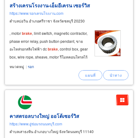
สร้างเครนโรงงาน-เอ็มอีเครน เซอร์วิส
https://www.รอกเครนโรงงาน.com
ตำบลบ่อวิน อำเภอศรีราชา จังหวัดชลบุรี 20230
, motor
brake
, limit switch, magnetic contractor,
phase error relay, push button pendant, ขาย
อะไหล่รอกสลิงไฟฟ้า dc
brake
, control box, gear
box, wire rope, sheave, motor รีโมทคอนโทรลไร้
สาย ครัชท์เครน ผ้าเบรครอก ติดตั้งรอก เครนจากที่
หมวดหมู่
:
รอก
อื่นมีปัญหาโทรปรึกษาเรา เครนเสียเครนชำรุด รอก
เสียรอกไม่ทำงาน เฟืองขับโซ่เสีย
คาสตรอลบางใหญ่ ออโต้เซอร์วิส
https://www.อู่ซ่อมรถนนทบุรี.com
ตำบลเสาธงหิน อำเภอบางใหญ่ จังหวัดนนทบุรี 11140