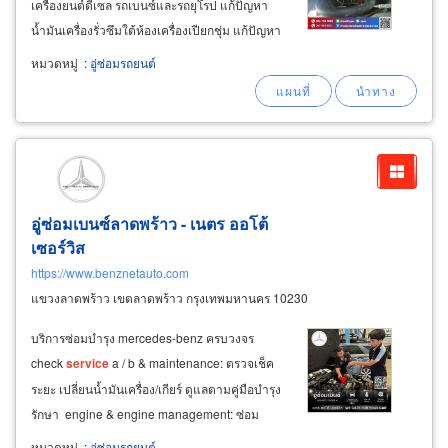
เครื่องยนต์ดีเซล รถเบนซ์และรถยุโรป แก้ปัญหา
น้ำมันเครื่องรั่วซึมใต้ห้องเครื่องเปียกชุ่ม แก้ปัญหา
ปะเก็นฝาครอบวาล์วรั่วซึม ซีลเพลาข้อเหวี่ยงรั่วซึม
หมวดหมู่
:
อู่ซ่อมรถยนต์
หรือโอริงต่างๆ เสื่อมสภาพ รับซ่อมยกเครื่องเบนซ์
อู่ซ่อมเบนซ์ลาดพร้าว - เนตร ออโต้
เซอร์วิส
https://www.benznetauto.com
แขวงลาดพร้าว เขตลาดพร้าว กรุงเทพมหานคร 10230
บริการซ่อมบำรุง mercedes-benz ครบวงจร
check
service
a / b & maintenance: ตรวจเช็ค
ระยะ เปลี่ยนน้ำมันเครื่อง/เกียร์ ดูแลตามคู่มือบำรุง
รักษา engine & engine management: ซ่อม
เครื่องยนต์เบนซิน ดีเซล ngt แก้ปัญหาไฟโชว์ เร่ง
หมวดหมู่
:
อู่ซ่อมรถยนต์