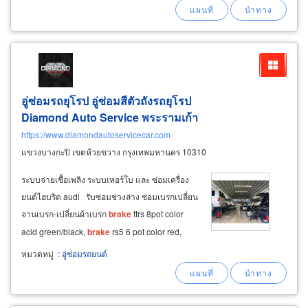
อู่ซ่อมรถยุโรป อู่ซ่อมสีตัวถังรถยุโรป
Diamond Auto
Service
พระรามเก้า
https://www.diamondautoservicecar.com
แขวงบางกะปิ เขตห้วยขวาง กรุงเทพมหานคร 10310
ระบบจ่ายเชื้อเพลิง ระบบเทอร์โบ และ ซ่อมเครื่อง
ยนต์ไฮบริด audi รับซ่อมช่วงล่าง ซ่อมเบรกเปลี่ยน
จานเบรก-เปลี่ยนผ้าเบรก
brake
ttrs 8pot color
acid green/black,
brake
rs5 6 pot color red,
เบรค brembo b-m8 ซ่อมครัช เปลี่ยนลูกหมาก สตัท
หมวดหมู่
:
อู่ซ่อมรถยนต์
ซ่อมเปลี่ยนโช้คอัพ แรคพวงมาลัย เพลาขับรถขับ2
และเพลาขับรถขับ