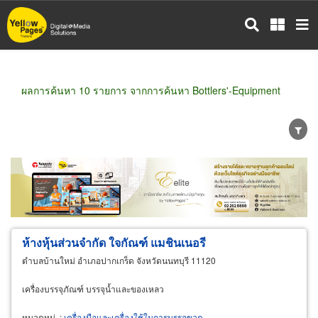
ข้าม
ไป
ยัง
เนื้อหา
หลัก
ผลการค้นหา 10 รายการ จากการค้นหา Bottlers'-Equipment
ขายส่ง
ขายปลีก
ผู้ผลิต
ตัวแทนจัดจำหน่าย
ผู้ส่งออก/นำเข้า
ธุรกิจบริการ
ห้างหุ้นส่วนจำกัด ใจกัณฑ์ แมชินเนอรี
ตำบลบ้านใหม่ อำเภอปากเกร็ด จังหวัดนนทบุรี 11120
เครื่องบรรจุภัณฑ์ บรรจุน้ำและของเหลว
หมวดหมู่
:
เครื่องมือและเครื่องใช้ในการบรรจุขวด