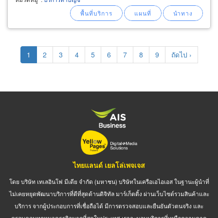
ภาระเพิ่ม ให้คำปรึกษาธุรกิจ sme จัดการด้านบัญชี
และยื่นภาษีรายเดือนอย่างถูกต้อง
Pagination
Current
1
Page
2
Page
3
Page
4
Page
5
Page
6
Page
7
Page
8
Page
9
Next
ถัดไป ›
page
page
ไทยแลนด์ เยลโล่เพจเจส
โดย บริษัท เทเลอินโฟ มีเดีย จำกัด (มหาชน) บริษัทในเครือเอไอเอส ในฐานะผู้นำที่
ไม่เคยหยุดพัฒนาบริการที่ดีที่สุดด้านดิจิทัล มาร์เก็ตติ้ง ผ่านเว็บไซต์รวมสินค้าและ
บริการ จากผู้ประกอบการที่เชื่อถือได้ มีการตรวจสอบและยืนยันตัวตนจริง และ
ครอบคลุมทุกหมวดธุรกิจมากที่สุดในประเทศ เราจะมอบบริการที่เหนือความคาด