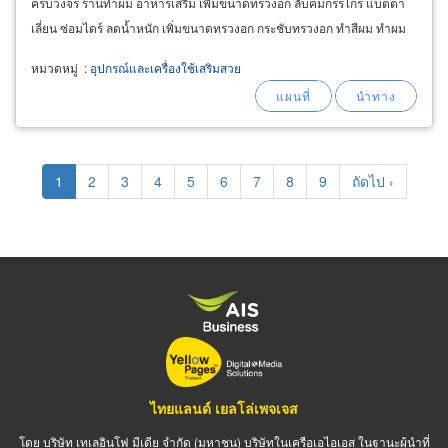
ครบวงจร ร้านทำผม อาหารเสริม เพิ่มขนาดทรวงอก ลับคมกรรไกร แบตตา
เลี่ยน ซ่อมไดร์ ลดน้ำหนัก เพิ่มขนาดทรวงอก กระชับทรวงอก ทำสีผม ทำผม
ตรง ทำผมหยิก เกาหลี ญี่ปุ่น
หมวดหมู่
:
อุปกรณ์และเครื่องใช้เสริมสวย
Pagination
Current
1
Page
2
Page
3
Page
4
Page
5
Page
6
Page
7
Page
8
Page
9
Next
ถัดไป ›
page
page
ไทยแลนด์ เยลโล่เพจเจส
โดย บริษัท เทเลอินโฟ มีเดีย จำกัด (มหาชน) บริษัทในเครือเอไอเอส ในฐานะผู้นำที่