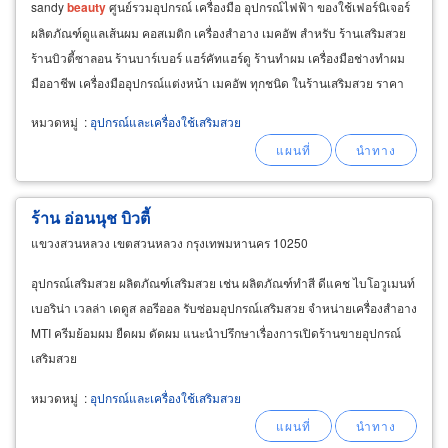
sandy
beauty
ศูนย์รวมอุปกรณ์ เครื่องมือ อุปกรณ์ไฟฟ้า ของใช้เฟอร์นิเจอร์
ผลิตภัณฑ์ดูแลเส้นผม คอสเมติก เครื่องสำอาง เมคอัพ สำหรับ ร้านเสริมสวย
ร้านบิวตี้ซาลอน ร้านบาร์เบอร์ แฮร์คัทแฮร์ดู ร้านทำผม เครื่องมือช่างทำผม
มืออาชีพ เครื่องมืออุปกรณ์แต่งหน้า เมคอัพ ทุกชนิด ในร้านเสริมสวย ราคา
ถูก พร้อมบริการจัดส่งทั่วประเทศ
หมวดหมู่
:
อุปกรณ์และเครื่องใช้เสริมสวย
ร้าน อ่อนนุช บิวตี้
แขวงสวนหลวง เขตสวนหลวง กรุงเทพมหานคร 10250
อุปกรณ์เสริมสวย ผลิตภัณฑ์เสริมสวย เช่น ผลิตภัณฑ์ทำสี ดีแคช ไบโอวูเมนท์
เบอริน่า เวลล่า เดดูส ลอรีออล รับซ่อมอุปกรณ์เสริมสวย จำหน่ายเครื่องสำอาง
MTI ครีมย้อมผม ยืดผม ดัดผม แนะนำปรึกษาเรื่องการเปิดร้านขายอุปกรณ์
เสริมสวย
หมวดหมู่
:
อุปกรณ์และเครื่องใช้เสริมสวย