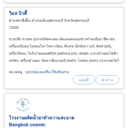
วิมล บิวตี้
ตำบลท่าพี่เลี้ยง อำเภอเมืองสุพรรณบุรี จังหวัดสุพรรณบุรี
72000
ขายปลีก ขายส่ง อุปกรณ์จัดทรงผม ตัดแต่งผมของช่างทำผมมืออาชีพ เช่น
เครื่องหนีบผม ไอซ่อนโปร ไททาเนียม, ดีแคช เน็กซ์เพาเวอร์, ทัฟท์ (tuft),
เครื่องรีดผม, ไดร์เป่าผมออพติมัส (optimus pro), dcash, แปรงม้วนผมไฟฟ้า
vortex, เครื่องม้วนผม, ปัตตาเลี่ยนวอลล์ (wahl), ไอซ่อน (ixon) แปรงกลมไดร์
ผม, หัวหุ่นผมแท้,
หมวดหมู่
:
อุปกรณ์และเครื่องใช้เสริมสวย
โรงงานผลิตน้ำยาทำความสะอาด
Bangkok cosmic