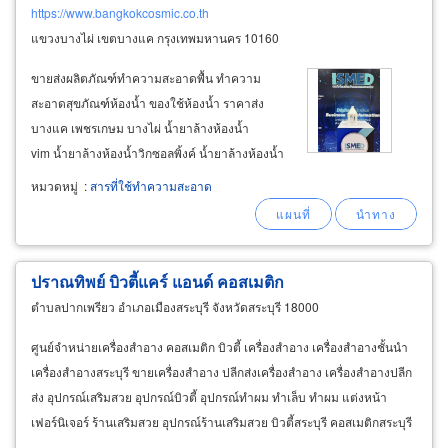
https://www.bangkokcosmic.co.th
แขวงบางไผ่ เขตบางแค กรุงเทพมหานคร 10160
ขายส่งผลิตภัณฑ์ทำความสะอาดพื้น ทำความ
สะอาดสุขภัณฑ์ห้องน้ำ ของใช้ห้องน้ำ ราคาส่ง
บางแค เพชรเกษม บางไผ่ น้ำยาล้างห้องน้ำ
vim น้ำยาล้างห้องน้ำวิกซอลพิ้งค์ น้ำยาล้างห้องน้ำ
เป็ดโปร น้ำยาลอกแว็กซ์พื้, น้ำยาเคลือบพื้น น้ำยา
หมวดหมู่
:
สารที่ใช้ทำความสะอาด
ฆ่าเชื้อ dettol 5 ลิตร เครื่องจ่ายสเปรย์ปรับอากาศ
อัตโนมัติ&nbsp
ปราณทิพย์ บิวตี้แคร์ แอนด์ คอสเมติก
ตำบลปากเพรียว อำเภอเมืองสระบุรี จังหวัดสระบุรี 18000
ศูนย์จำหน่ายเครื่องสำอาง คอสเมติก บิวตี้ เครื่องสำอาง เครื่องสำอางชั้นนำ
เครื่องสำอางสระบุรี ขายเครื่องสำอาง ปลีกส่งเครื่องสำอาง เครื่องสำอางปลีก
ส่ง อุปกรณ์เสริมสวย อุปกรณ์บิวตี้ อุปกรณ์ทำผม ทำเล็บ ทำผม แต่งหน้า
เฟอร์นิเจอร์ ร้านเสริมสวย อุปกรณ์ร้านเสริมสวย บิวตี้สระบุรี คอสเมติกสระบุรี
อุปกรณ์เสริมสวยสระบุรี