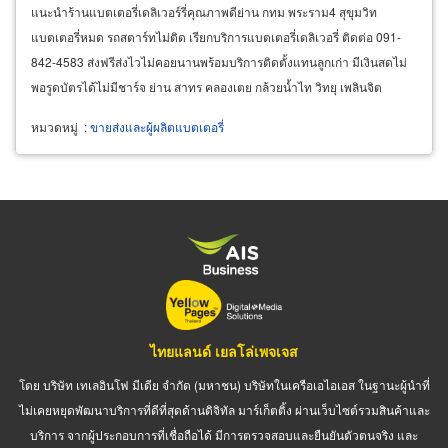
แนะนำร้านแบตเตอรี่เดลิเวอร์รี่คุณภาพดีย่าน กทม พระราม4 สุขุมวิท
แบตเตอรี่หมด รถสตาร์ทไม่ติด เรียกบริการแบตเตอรี่เดลิเวอรี่ ติดต่อ 091-
842-4583 ส่งฟรีส่งไวไม่คอยนานพร้อมบริการติดตั้งแทนลูกเก่า มีเงินสดไม่
พอรูดบัตรได้ไม่มีชาร์จ ย่าน สาทร คลองเตย กล้วยน้ำไท วิทยุ เพลินจิต
สุขุมวิท นานา อโศก
หมวดหมู่
:
ขายส่งและผู้ผลิตแบตเตอรี่
ไทยแลนด์ เยลโล่เพจเจส
โดย บริษัท เทเลอินโฟ มีเดีย จำกัด (มหาชน) บริษัทในเครือเอไอเอส ในฐานะผู้นำที่
ไม่เคยหยุดพัฒนาบริการที่ดีที่สุดด้านดิจิทัล มาร์เก็ตติ้ง ผ่านเว็บไซต์รวมสินค้าและ
บริการ จากผู้ประกอบการที่เชื่อถือได้ มีการตรวจสอบและยืนยันตัวตนจริง และ