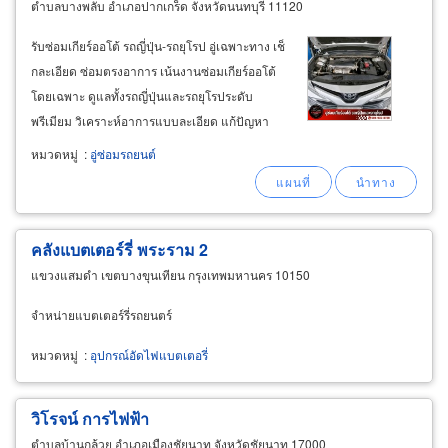
ตำบลบางพลับ อำเภอปากเกร็ด จังหวัดนนทบุรี 11120
รับซ่อมเกียร์ออโต้ รถญี่ปุ่น-รถยุโรป อู่เฉพาะทาง เช็
กละเอียด ซ่อมตรงอาการ เน้นงานซ่อมเกียร์ออโต้
โดยเฉพาะ ดูแลทั้งรถญี่ปุ่นและรถยุโรประดับ
พรีเมียม วิเคราะห์อาการแบบละเอียด แก้ปัญหา
ตรงจุด เน้นงานจบ ขับลื่น เปลี่ยนเกียร์นุ่ม ใช้งานได้
หมวดหมู่
:
อู่ซ่อมรถยนต์
มั่นใจในระยะยาว พร้อมดูแลตั้งแต่รถใช้งานทั่วไป
จนถึงรถยุโรปสมรรถนะสูง
คลังแบตเตอร์รี่ พระราม 2
แขวงแสมดำ เขตบางขุนเทียน กรุงเทพมหานคร 10150
จำหน่ายแบตเตอร์รี่รถยนตร์
หมวดหมู่
:
อุปกรณ์อัดไฟแบตเตอรี่
วิโรจน์ การไฟฟ้า
ตำบลบ้านกล้วย อำเภอเมืองชัยนาท จังหวัดชัยนาท 17000