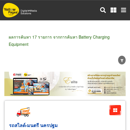
ข้าม
ไป
ยัง
เนื้อหา
หลัก
ผลการค้นหา 17 รายการ จากการค้นหา Battery Charging
Equipment
ขายส่ง
ขายปลีก
ผู้ผลิต
ตัวแทนจัดจำหน่าย
ผู้ส่งออก/นำเข้า
ธุรกิจบริการ
รถสไลด์-มนตรี นครปฐม