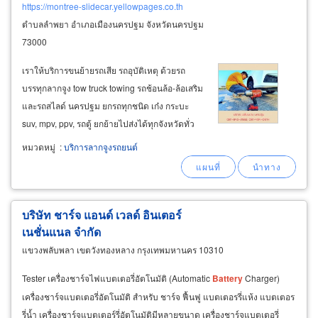
https://montree-slidecar.yellowpages.co.th
ตำบลลำพยา อำเภอเมืองนครปฐม จังหวัดนครปฐม
73000
เราให้บริการขนย้ายรถเสีย รถอุบัติเหตุ ด้วยรถ
บรรทุกลากจูง tow truck towing รถช้อนล้อ-ล้อเสริม
และรถสไลด์ นครปฐม ยกรถทุกชนิด เก๋ง กระบะ
suv, mpv, ppv, รถตู้ ยกย้ายไปส่งได้ทุกจังหวัดทั่ว
ไทย บริการยกรถเสียกลางทาง รถเสียเครื่องยนต์ไม่
หมวดหมู่
:
บริการลากจูงรถยนต์
ทำงานจากบ้านไปส่งอู่ซ่อม-ศูนย์บริการ บริการรถ
ยกรถลาก
บริษัท ชาร์จ แอนด์ เวลด์ อินเตอร์
เนชั่นแนล จำกัด
แขวงพลับพลา เขตวังทองหลาง กรุงเทพมหานคร 10310
Tester เครื่องชาร์จไฟแบตเตอรี่อัตโนมัติ (Automatic
Battery
Charger)
เครื่องชาร์จแบตเตอรี่อัตโนมัติ สำหรับ ชาร์จ ฟื้นฟู แบตเตอรรี่แห้ง แบตเตอร
รี่น้ำ เครื่องชาร์จแบตเตอร์รี่อัตโนมัติมีหลายขนาด เครื่องชาร์จแบตเตอรี่