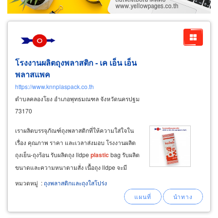
โรงงานผลิตถุงพลาสติก - เค เอ็น เอ็น
พลาสแพค
https://www.knnplaspack.co.th
ตำบลคลองโยง อำเภอพุทธมณฑล จังหวัดนครปฐม
73170
เราผลิตบรรจุภัณฑ์ถุงพลาสติกที่ให้ความใส่ใจใน
เรื่อง คุณภาพ ราคา และเวลาส่งมอบ โรงงานผลิต
ถุงเย็น-ถุงร้อน รับผลิตถุง lldpe
plastic
bag รับผลิต
ขนาดและความหนาตามสั่ง เนื้อถุง lldpe จะมี
ความนิ่ม ใสเป็นมันวาวและเนื้อเหนียวรับน้ำหนัก
หมวดหมู่
:
ถุงพลาสติกและถุงใสโปร่ง
ได้ดี ทนอุณหภูมิความเย็นได้ดีกว่าถุง ldpe
สามารถพิมพ์ลวดลายโลโก้