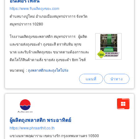
อินเตอร์โพลีน
https://www.รับผลิตถุงขยะ.com
ตำบลบางปูใหม่ อำเภอเมืองสมุทรปราการ จังหวัด
สมุทรปราการ 10280
โรงงานผลิตถุงขยะพลาสติก สมุทรปราการ ผู้ผลิต
และขายส่งถุงขยะดำ ถุงขยะสี ตราทับทิม ทุกข
นาด และรับจ้างผลิตถุงขยะ ขนาดตามต้องการและ
ติดโลโก้สินค้าตามสั่ง ขายส่ง ถุงขยะดำ tbm ไซส์
เล็ก-ไซส์กลาง-ไซส์ใหญ่ สำหรับใส่ขยะเปียกขยะ
หมวดหมู่
:
ถุงพลาสติกและถุงใสโปร่ง
แห้งทั่วไป ถุงขยะสำหรับงานแม่บ้านโรงแรม แม่
บ้านออฟฟิศ บริษัทรักษาความสะอาด
ผู้ผลิตถุงพลาสติก พระอาทิตย์
https://www.phraarthit.co.th
แขวงมหาพฤฒาราม เขตบางรัก กรุงเทพมหานคร 10500