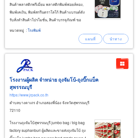
สินค้าพลาสติกพรีเมี่ยม พลาสติกพิมพ์ฟอยล์ทอง,
พิมพ์เคเงิน, พิมพ์สกรีนตราโลโก้ สินค้าแบรนด์ดัง
รับสั่งทำสินค้าโปรโมชั่น, สินค้าบรรจุภัณฑ์ ขอ
งกิ๊ฟ-เครื่องเขียน, สินค้าจัดรายการของแจกแถม,
หมวดหมู่
:
โรงพิมพ์
สินค้ารางวัล, ของสมนาคุณ, ของชำร่วยที่ระลึกใน
โอกาสต่างๆ, สินค้าสำหรับงาน crm
โรงงานผู้ผลิต จำหน่าย ถุงจัมโบ้-ถุงบิ๊กแบ็ค
สุพรรณบุรี
https://www.jrpack.co.th
ตำบลบางตาเถร อำเภอสองพี่น้อง จังหวัดสุพรรณบุรี
72110
โรงงานถุงจัมโบ้สุพรรณบุรี jumbo bag / big bag
factory suphanburi ผู้ผลิตและขายส่งถุงจัมโบ้ ถุง
บิ๊กแบ็ก jumbo bag คุณภาพ food grade ขนาด 1