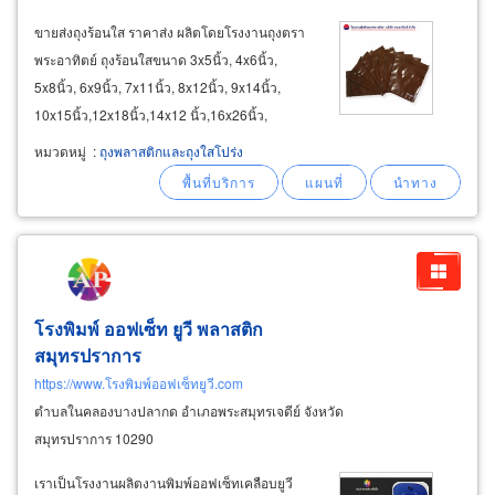
ขายส่งถุงร้อนใส ราคาส่ง ผลิตโดยโรงงานถุงตรา
พระอาทิตย์ ถุงร้อนใสขนาด 3x5นิ้ว, 4x6นิ้ว,
5x8นิ้ว, 6x9นิ้ว, 7x11นิ้ว, 8x12นิ้ว, 9x14นิ้ว,
10x15นิ้ว,12x18นิ้ว,14x12 นิ้ว,16x26นิ้ว,
18x28นิ้ว, 20x30นิ้ว ขายส่งถุงเย็น ราคาส่ง ถุง
หมวดหมู่
:
ถุงพลาสติกและถุงใสโปร่ง
พลาสติกใส่ของเย็น ถุงpe ตราพระอาทิตย์ ขนาด
3x5นิ้ว, 4x6นิ้ว, 5x8นิ้ว, 6x9นิ้ว
โรงพิมพ์ ออฟเซ็ท ยูวี พลาสติก
สมุทรปราการ
https://www.โรงพิมพ์ออฟเซ็ทยูวี.com
ตำบลในคลองบางปลากด อำเภอพระสมุทรเจดีย์ จังหวัด
สมุทรปราการ 10290
เราเป็นโรงงานผลิตงานพิมพ์ออฟเซ็ทเคลือบยูวี