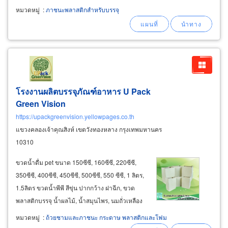
คุณภาพเหนียวทน รับน้ำหนักได้มากไม่ฉีกขาดง่าย
หมวดหมู่
:
ภาชนะพลาสติกสำหรับบรรจุ
ถุงดำใส่ขยะเปียก ใส่ขยะแห้ง ขนาด 18"x20",
20"x30", 22"x30",
โรงงานผลิตบรรจุภัณฑ์อาหาร U Pack
Green Vision
https://upackgreenvision.yellowpages.co.th
แขวงคลองเจ้าคุณสิงห์ เขตวังทองหลาง กรุงเทพมหานคร
10310
ขวดน้ำดื่ม pet ขนาด 150ซีซี, 160ซีซี, 220ซีซี,
350ซีซี, 400ซีซี, 450ซีซี, 500ซีซี, 550 ซีซี, 1 ลิตร,
1.5ลิตร ขวดน้ำพีพี สีขุ่น ปากกว้าง ฝาฉีก, ขวด
พลาสติกบรรจุ น้ำผลไม้, น้ำสมุนไพร, นมถั่วเหลือง
ขนาด 150ซีซี, 160ซีซี, 180ซีซี, 200ซีซี, 220ซีซี,
หมวดหมู่
:
ถ้วยชามและภาชนะ กระดาษ พลาสติกและโฟม
230ซีซี, 250ซีซี, 300ซีซี, 450ซีซี, 350ซีซี ถุง