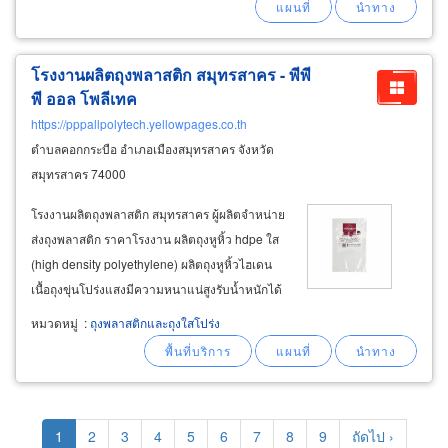
พลาสติก (
plastic
โรงงานผลิตถุงพลาสติก สมุทรสาคร - พีพี
พี ออล โพลีเทค
https://pppallpolytech.yellowpages.co.th
ตำบลคอกกระบือ อำเภอเมืองสมุทรสาคร จังหวัด
สมุทรสาคร 74000
โรงงานผลิตถุงพลาสติก สมุทรสาคร ผู้ผลิตจำหน่าย
ส่งถุงพลาสติก ราคาโรงงาน ผลิตถุงหูหิ้ว hdpe ใส
(high density polyethylene) ผลิตถุงหูหิ้วไฮเดน
เนื้อถุงขุ่นโปร่งแสงมีความหนาแน่สูงรับน้ำหนักได้
ดี สำหรับใช้เป็น ถุงพลาสติกหูเจาะ ถุงช้อปปิ้ง ถุง
หมวดหมู่
:
ถุงพลาสติกและถุงใสโปร่ง
รองในกระสอบ ผลิตถุงร้อนใส pp (polypropylene)
ถนอมอาหารได้หลายวันความชื้นและอากาศซึม
ผ่านได้ยาก
Pagination
Current
1
Page
2
Page
3
Page
4
Page
5
Page
6
Page
7
Page
8
Page
9
Next
ถัดไป ›