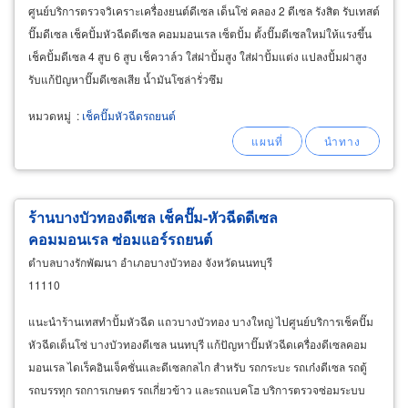
ศูนย์บริการตรวจวิเคราะเครื่องยนต์ดีเซล เด็นโซ่ คลอง 2 ดีเซล รังสิต รับเทสต์
ปั๊มดีเซล เช็คปั้มหัวฉีดดีเซล คอมมอนเรล เซ็ตปั้ม ตั้งปั๊มดีเซลใหม่ให้แรงขึ้น
เช็คปั้มดีเซล 4 สูบ 6 สูบ เช็ควาล์ว ใส่ฝาปั้มสูง ใส่ฝาปั้มแต่ง แปลงปั้มฝาสูง
รับแก้ปัญหาปั๊มดีเซลเสีย น้ำมันโซล่ารั่วซึม
หมวดหมู่
:
เช็คปั๊มหัวฉีดรถยนต์
ร้านบางบัวทองดีเซล เช็คปั๊ม-หัวฉีดดีเซล
คอมมอนเรล ซ่อมแอร์รถยนต์
ตำบลบางรักพัฒนา อำเภอบางบัวทอง จังหวัดนนทบุรี
11110
แนะนำร้านเทสทำปั้มหัวฉีด แถวบางบัวทอง บางใหญ่ ไปศูนย์บริการเช็คปั๊ม
หัวฉีดเด็นโซ่ บางบัวทองดีเซล นนทบุรี แก้ปัญหาปั๊มหัวฉีดเครื่องดีเซลคอม
มอนเรล ไดเร็คอินเจ็คชั่นและดีเซลกลไก สำหรับ รถกระบะ รถเก๋งดีเซล รถตู้
รถบรรทุก รถการเกษตร รถเกี่ยวข้าว และรถแบคโฮ บริการตรวจซ่อมระบบ