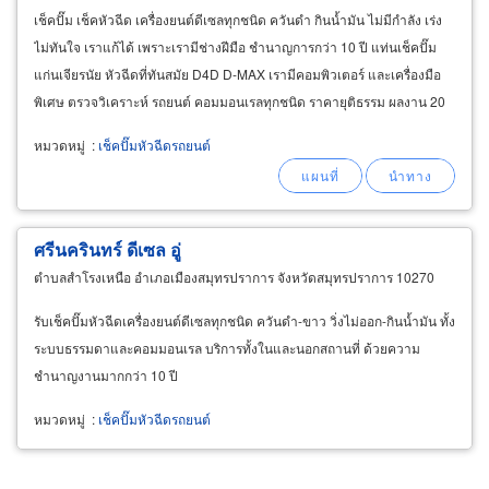
เช็คปั๊ม เช็คหัวฉีด เครื่องยนต์ดีเซลทุกชนิด ควันดำ กินน้ำมัน ไม่มีกำลัง เร่ง
ไม่ทันใจ เราแก้ได้ เพราะเรามีช่างฝีมือ ชำนาญการกว่า 10 ปี แท่นเช็คปั๊ม
แก่นเจียรนัย หัวฉีดที่ทันสมัย D4D D-MAX เรามีคอมพิวเตอร์ และเครื่องมือ
พิเศษ ตรวจวิเคราะห์ รถยนต์ คอมมอนเรลทุกชนิด ราคายุติธรรม ผลงาน 20
ปี เป็นประกัน
หมวดหมู่
:
เช็คปั๊มหัวฉีดรถยนต์
ศรีนครินทร์ ดีเซล อู่
ตำบลสำโรงเหนือ อำเภอเมืองสมุทรปราการ จังหวัดสมุทรปราการ 10270
รับเช็คปั๊มหัวฉีดเครื่องยนต์ดีเซลทุกชนิด ควันดำ-ขาว วิ่งไม่ออก-กินน้ำมัน ทั้ง
ระบบธรรมดาและคอมมอนเรล บริการทั้งในและนอกสถานที่ ด้วยความ
ชำนาญงานมากกว่า 10 ปี
หมวดหมู่
:
เช็คปั๊มหัวฉีดรถยนต์