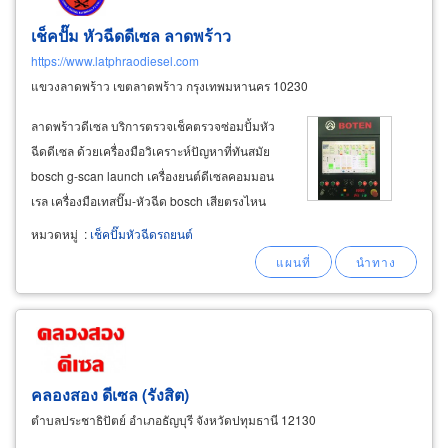
เช็คปั๊ม หัวฉีดดีเซล ลาดพร้าว
https://www.latphraodiesel.com
แขวงลาดพร้าว เขตลาดพร้าว กรุงเทพมหานคร 10230
ลาดพร้าวดีเซล บริการตรวจเช็คตรวจซ่อมปั้มหัว
ฉีดดีเซล ด้วยเครื่องมือวิเคราะห์ปัญหาที่ทันสมัย
bosch g-scan launch เครื่องยนต์ดีเซลคอมมอน
เรล เครื่องมือเทสปั๊ม-หัวฉีด bosch เสียตรงไหน
ซ่อมตรงนั้นมั่นใจได้ เปลี่ยนชุดซ่อมเปลี่ยนนมหนู
หมวดหมู่
:
เช็คปั๊มหัวฉีดรถยนต์
หัวฉีดแก้ปัญหาเฉพาะจุดช่วยลูกค้าเซฟเงิน จ่ายไม่
แพง เทสปั๊มหัวฉีดเครื่องยนต์ดีเซลระบบคอมมอน
เรล
คลองสอง ดีเซล (รังสิต)
ตำบลประชาธิปัตย์ อำเภอธัญบุรี จังหวัดปทุมธานี 12130