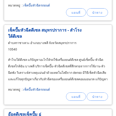
ดีเซลคอมมอนเรล ด้วย denso diesel
injection
หมวดหมู่
:
เช็คปั๊มหัวฉีดรถยนต์
เช็คปั๊มหัวฉีดดีเซล สมุทรปราการ - สำโรง
ใต้ดีเซล
ตำบลราชาเทวะ อำเภอบางพลี จังหวัดสมุทรปราการ
10540
สำโรงใต้ดีเซล แก้ปัญหาอะไรให้รถใช้เครื่องยนต์ดีเซล ศูนย์เช็คปั๊ม-หัวฉีด
ดีเซลใกล้ฉัน บางพลี บริการเช็คปั๊ม-หัวฉีดดีเซลที่สึกหรอจากการใช้งาน-หัว
ฉีดพัง วิเคราะห์สาเหตุแม่นยำด้วยเทคโนโลยีจาก denso มีวิธีเช็คหัวฉีดเสีย
และแก้ไขทุกปัญหาเกี่ยวกับหัวฉีดของเครื่องยนต์ดีเซลคอมมอนเรล แก้ปัญหา
หัวฉีดสกปรกหัวฉีดอุดตันส่งผลให้เครื่องยนต์สั่น
หมวดหมู่
:
เช็คปั๊มหัวฉีดรถยนต์
อ๊อดดีเซลเช็คปั๊ม อู่