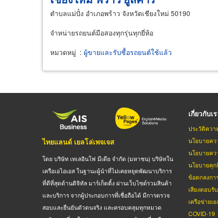
ตำบลแม่ปั๋ง อำเภอพร้าว จังหวัดเชียงใหม่ 50190
จำหน่ายรถยนต์มือสองทุกรุ่นทุกยี่ห้อ
หมวดหมู่
:
ผู้ขายและรับซื้อรถยนต์ใช้แล้ว
เกี่ยวกับเ
ประวัติควา
นโยบายควา
ไทยแลนด์ เยลโล่เพจเจส
นโยบายควา
โดย บริษัท เทเลอินโฟ มีเดีย จำกัด (มหาชน) บริษัทใน
นโยบายคุกกี
เครือเอไอเอส ในฐานะผู้นำที่ไม่เคยหยุดพัฒนาบริการ
ข้อตกลงกา
ที่ดีที่สุดด้านดิจิทัล มาร์เก็ตติ้ง ผ่านเว็บไซต์รวมสินค้า
เสียงตอบรั
และบริการ จากผู้ประกอบการที่เชื่อถือได้ มีการตรวจ
เครือข่ายเย
สอบและยืนยันตัวตนจริง และครอบคลุมทุกหมวด
COVID-19