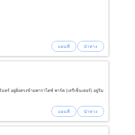
ร์ อยู่ฝั่งตรงข้ามพาราไดซ์ พาร์ค (เสรีเซ็นเตอร์) อยู่ริม