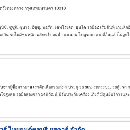
เขตวังทองหลาง กรุงเทพมหานคร 10310
 ซูซูกิ, ซูบารุ, อีซูซุ, ฟอร์ด, เชฟโรเลต, ฮุนได รถมือ2 เริ่มต้นที่ เก๋งเล็กอ
ะกัน รถไม่มีชนหนัก พลิกคว่ำ จมน้ำ แน่นอน ไปดูรถมาจากที่อื่นแล้วไม่ถูกใ
บจากผู้ซื้อมากมาย เราคัดเลือกรถเก๋ง 4 ประตู รถ suv, รถกระบะ, รถตู้, รถ
อใจสูงสุด รถมือสองจาก 54นิวัฒน์ มีรับประกันเครื่อง เกียร์ มีศูนย์บริการแ
วร์ ไทยยนต์ชลบุรี ยูสคาร์ จำกัด