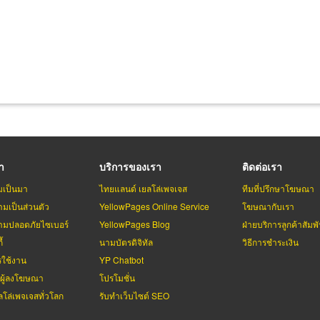
รา
บริการของเรา
ติดต่อเรา
มเป็นมา
ไทยแลนด์ เยลโล่เพจเจส
ทีมที่ปรึกษาโฆษณา
มเป็นส่วนตัว
YellowPages Online Service
โฆษณากับเรา
มปลอดภัยไซเบอร์
YellowPages Blog
ฝ่ายบริการลูกค้าสัมพั
้
นามบัตรดิจิทัล
วิธีการชำระเงิน
รใช้งาน
YP Chatbot
บผู้ลงโฆษณา
โปรโมชั่น
ลโล่เพจเจสทั่วโลก
รับทำเว็บไซต์ SEO