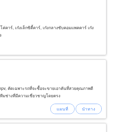
ีโค่คาร์, เก๋งเล็กซิตี้คาร์, เก๋งกลางซับคอมแพคคาร์ เก๋ง
จ
 mpv, คัดเฉพาะรถที่จะซื้อจะขายเอาคันที่สวยคุณภาพดี
ละทีมช่างที่มีความเชี่ยวชาญโดยตรง