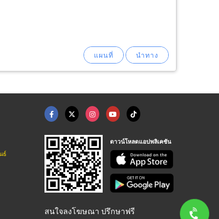
ดาวน์โหลดแอปพลิเคชัน
นธ์
สนใจลงโฆษณา ปรึกษาฟรี