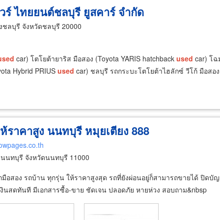
วร์ ไทยยนต์ชลบุรี ยูสคาร์ จำกัด
ลบุรี จังหวัดชลบุรี 20000
used
car) โตโยต้ายาริส มือสอง (Toyota YARIS hatchback
used
car) โฉม
oyota Hybrid PRIUS
used
car) ชลบุรี รถกระบะโตโยต้าไฮลักซ์ วีโก้ มือสอง
ให้ราคาสูง นนทบุรี หมุยเตียง 888
lowpages.co.th
นทบุรี จังหวัดนนทบุรี 11000
ถมือสอง รถบ้าน ทุกรุ่น ให้ราคาสูงสุด รถที่ยังผ่อนอยู่ก็สามารถขายได้ ปิดบ
ยเงินสดทันที มีเอกสารซื้อ-ขาย ชัดเจน ปลอดภัย หายห่วง สอบถาม&nbsp