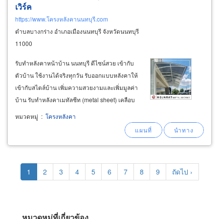
เวิร์ค
https://www.โครงหลังคานนทบุรี.com
ตำบลบางกร่าง อำเภอเมืองนนทบุรี จังหวัดนนทบุรี
11000
รับทำหลังคาหน้าบ้าน นนทบุรี ดีไซน์สวย เข้ากับ
ตัวบ้าน ใช้งานได้จริงทุกวัน รับออกแบบหลังคาให้
เข้ากับสไตล์บ้าน เพิ่มความสวยงามและเพิ่มมูลค่า
บ้าน รับทำหลังคาเมทัลชีท (metal sheet) เคลือบ
กันสนิม, เมทัลชีท pu โฟมกันความร้อน, แผ่นโพลี
หมวดหมู่
:
โครงหลังคา
คาร์บอเนต (polycarbonate) โปร่งแสง, แผ่นไวนิล
(upvc) กันเสียงฝน
Pagination
Current
1
Page
2
Page
3
Page
4
Page
5
Page
6
Page
7
Page
8
Page
9
Next
ถัดไป ›
page
page
หมวดหมู่ที่เกี่ยวข้อง