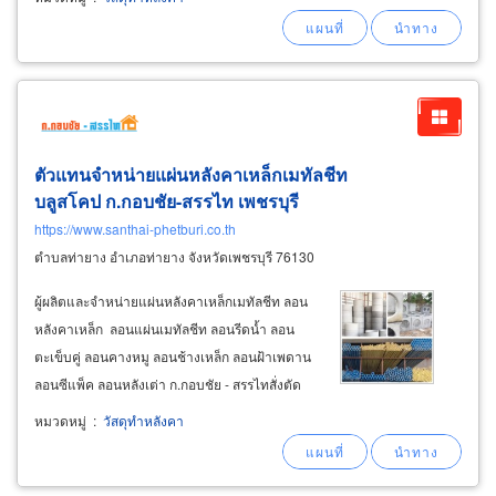
ตะวันออก และภาคตะวันตก มีทั้งแบบ หลังคาเมทัล
ชีทแซนวิช eps กันความร้อน และ ผนังเมทัลชีทแซ
นวิช
ตัวแทนจำหน่ายแผ่นหลังคาเหล็กเมทัลชีท
บลูสโคป ก.กอบชัย-สรรไท เพชรบุรี
https://www.santhai-phetburi.co.th
ตำบลท่ายาง อำเภอท่ายาง จังหวัดเพชรบุรี 76130
​ผู้ผลิตและจำหน่ายแผ่นหลังคาเหล็กเมทัลชีท ลอน
หลังคาเหล็ก ลอนแผ่นเมทัลชีท ลอนรีดน้ำ ลอน
ตะเข็บคู่ ลอนคางหมู ลอนช้างเหล็ก ลอนฝ้าเพดาน
ลอนซีแพ็ค ลอนหลังเต่า ก.กอบชัย - สรรไทสั่งตัด
เพชรบุรี แผ่นเมทัลชีท ลอนมาตรฐาน trimdex 760,
หมวดหมู่
:
วัสดุทำหลังคา
trimmax 825 แผ่นหลังคาเหล็กลอนเวนิสไทล์ แผ่น
เมทัลชีทลอนคู่