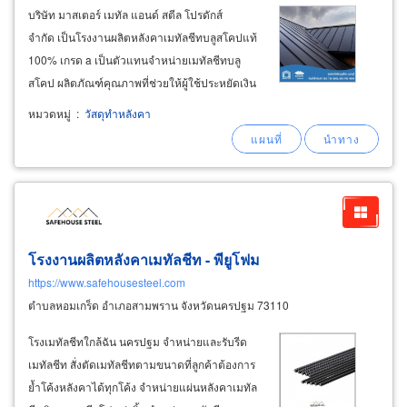
บริษัท มาสเตอร์ เมทัล แอนด์ สตีล โปรดักส์
จำกัด เป็นโรงงานผลิตหลังคาเมทัลชีทบลูสโคปแท้
100% เกรด a เป็นตัวแทนจำหน่ายเมทัลชีทบลู
สโคป ผลิตภัณฑ์คุณภาพที่ช่วยให้ผู้ใช้ประหยัดเงิน
ในระยะยาว ทุกผลิตภัณฑ์มีรับประกันคุณภาพ
หมวดหมู่
:
วัสดุทำหลังคา
เหล็กเคลือบสี clean colorbond® ซึ่งมีการรับ
ประกันสูงสุด 35 ปีต่อการกัดกร่อน
โรงงานผลิตหลังคาเมทัลชีท - พียูโฟม
https://www.safehousesteel.com
ตำบลหอมเกร็ด อำเภอสามพราน จังหวัดนครปฐม 73110
โรงเมทัลชีทใกล้ฉัน นครปฐม จำหน่ายและรับรีด
เมทัลชีท สั่งตัดเมทัลชีทตามขนาดที่ลูกค้าต้องการ
ย้ำโค้งหลังคาได้ทุกโค้ง จำหน่ายแผ่นหลังคาเมทัล