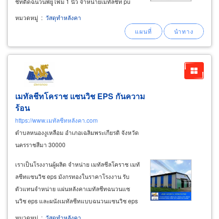
ชีทติดฉนวนพียูโฟม 1 นิ้ว จำหน่ายเมทัลชีท pu
foam 2 นิ้ว ทั้งเมทัลชีทสี เมทัลชีทอลูซิงค์ ราคาส่ง
หมวดหมู่
:
วัสดุทำหลังคา
จำหน่ายแผ่นหลังคาเมทัลชีทรูปแบบลอนมาตรฐาน
เมทัลชีทโคราช แซนวิช EPS กันความ
ร้อน
https://www.เมทัลชีทหลังคา.com
ตำบลหนองงูเหลือม อำเภอเฉลิมพระเกียรติ จังหวัด
นครราชสีมา 30000
เราเป็นโรงงานผู้ผลิต จำหน่าย เมทัลชีลโคราช เมทั
ลชีทแซนวิช eps มังกรทองในราคาโรงงาน รับ
ตัวแทนจำหน่าย แผ่นหลังคาเมทัลชีทฉนวนแซ
นวิช eps และผนังเมทัลชีทแบบฉนวนแซนวิช eps
ขายส่งทั่วประเทศไทย ภาคอีสาน เหนือ กลาง ใต้
หมวดหมู่
:
วัสดุทำหลังคา