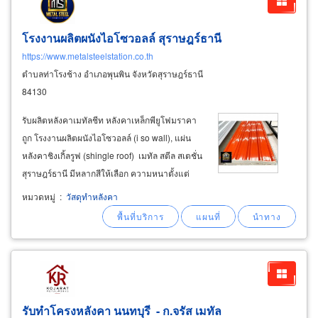
โรงงานผลิตผนังไอโซวอลล์ สุราษฎร์ธานี
https://www.metalsteelstation.co.th
ตำบลท่าโรงช้าง อำเภอพุนพิน จังหวัดสุราษฎร์ธานี
84130
รับผลิตหลังคาเมทัลชีท หลังคาเหล็กพียูโฟมราคา
ถูก โรงงานผลิตผนังไอโซวอลล์ (i so wall), แผ่น
หลังคาชิงเกิ้ลรูฟ (shingle roof) เมทัล สตีล สเตชั่น
สุราษฎร์ธานี มีหลากสีให้เลือก ความหนาตั้งแต่
0.20-0.47มม. สั่งตัดความยาวตามต้องการ จำ
หมวดหมู่
:
วัสดุทำหลังคา
หน่ายเมทัลชีทลอนมาตรฐาน 760 มีหลากสีและอลู
ซิงค์ หนา 0.20
รับทำโครงหลังคา นนทบุรี - ก.จรัส เมทัล