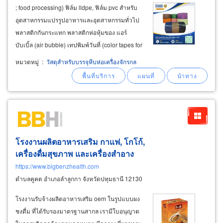
; food processing) ฟิล์ม lldpe, ฟิล์ม pvc สำหรับ
อุตสาหกรรมแปรรูปอาหารและอุตสาหกรรมทั่วไป
พลาสติกกันกระแทก พลาสติกห่อหุ้มของ แอร์
บับเบิ้ล (air bubble) เทปพิมพ์วันที่ (color tapes for
hot printers) สีดำ บริษัท ไทยเกียวโต แพคเกจจิ้ง
หมวดหมู่
:
วัสดุสำหรับบรรจุหีบห่อเครื่องจักรกล
โปรดักท์ จำกัด (thai kyoto packaging
product
โรงงานผลิตอาหารเสริม กาแฟ, โกโก้,
เครื่องดื่มสุขภาพ และเครื่องสำอาง
https://www.bigbenzhealth.com
ตำบลคูคต อำเภอลำลูกกา จังหวัดปทุมธานี 12130
โรงงานรับจ้างผลิตอาหารเสริม oem ในรูปแบบผง
ชงดื่ม ที่ได้รับรองมาตรฐานสากล เรามีใบอนุญาต