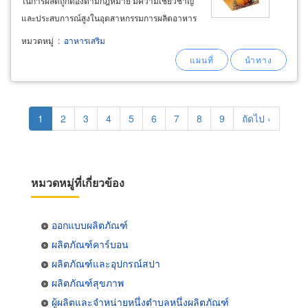
ในการผลิตถูกต้องตามกฎหมาย มีความเชี่ยวชาญ
และประสบการณ์สูงในอุตสาหกรรมการผลิตอาหาร
เสริม ในรูปแบบกาแฟเพื่อสุขภาพ, กาแฟสมุนไพร,
หมวดหมู่
:
อาหารเสริม
กาแฟลดน้ำหนัก, วิตามินนานาชนิด, อาหารเสริม
ชนิดเม็ด แคปซูล อาหารเสริม และการจัดจำหน่าย
Pagination
Current
1
Page
2
Page
3
Page
4
Page
5
Page
6
Page
7
Page
8
Page
9
Next
ถัดไป ›
page
page
หมวดหมู่ที่เกี่ยวข้อง
ออกแบบผลิตภัณฑ์
ผลิตภัณฑ์คาร์บอน
ผลิตภัณฑ์และอุปกรณ์สปา
ผลิตภัณฑ์สุขภาพ
ผู้ผลิตและจำหน่ายหนึ่งตำบลหนึ่งผลิตภัณฑ์