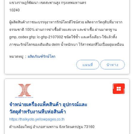
แขวงราษฎร์พัฒนา เขตสะพานสูง กรุงเทพมหานคร
10240
ผู้ผลิตสินค้าภาชนะบรรจุอาหารรักษ์โลกดีไซน์สวย ผลิตจากวัตถุดิบที่มาจาก
ธรรมชาติ 100% ผ่านการฆ่าเชื้อด้วยแสง uv และฆ่าเชื้อ ผ่านมาตรฐาน
gmp, codex ghp: ic-ghp-2107002 ชนิดใช้ซ้ำ และครั้งเดียว-ใช้แล้วทิ้ง
ภาชนะรักษ์โลกของเดิมเดิม deim น้ำหนักเบา ไร้สารฟอกสีไม่เปื่อยยุ่ยเหมือน
ภาชนะจาน-ชามกระดาษ ไม่แตกหักเหมือนภาชนะแก้ว-พลาสติก
หมวดหมู่
:
ผลิตภัณฑ์รักษ์โลก
จำหน่ายเครื่องแพ็คสินค้า อุปกรณ์และ
วัสดุสำหรับงานหีบห่อสินค้า
https://thaikyoto.yellowpages.co.th
ตำบลอ้อมใหญ่ อำเภอสามพราน จังหวัดนครปฐม 73160