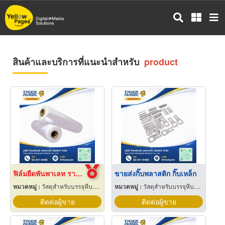
ข้าม
ไป
ยัง
เนื้อหา
หลัก
สินค้าและบริการที่แนะนำสำหรับ
product
ฟิล์มยืดพันพาเลท ราคาส่ง
ขายส่งกิ๊บพลาสติก กิ๊บเหล็ก
หมวดหมู่ :
วัสดุสำหรับบรรจุหีบห่อเครื่องจักรกล
หมวดหมู่ :
วัสดุสำหรับบรรจุหีบห่อเครื่องจักรกล
ติดต่อผู้ขาย
ติดต่อผู้ขาย