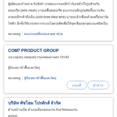
ผู้ผลิตและจำหน่าย รับสั่งทำ ลวดตะแกรงเหล็กไวร์เมชสำเร็จรูปสำหรับ
คอนกรีต (wire mesh) งานเทพื้นคอนกรีต ตะแกรงเหล็กถูกผลิตขึ้นจากเส้น
ลวดเหล็กกล้าดึงเย็น (cold draw steel wire) มาทอแล้วเชื่อมด้วยเครื่องอาร์ค
ไฟฟ้า อีกทั้งใช้แรงกดจากระบบไฮดรอลิคเพื่อให้จุดเชื่อมทุกจุดแนบสนิทเป็น
เนื้อเดียวกัน คุณภาพแน่นอนสม่ำเสมอ
หมวดหมู่
:
ตะแกรงเหล็กและลวดตาข่าย
COM7
PRODUCT
GROUP
แขวงทุ่งครุ เขตทุ่งครุ กรุงเทพมหานคร 10140
ผู้รับเหมาทำพื้นและวัตถุ
หมวดหมู่
:
ผู้รับเหมาทำพื้นและวัตถุ
บริษัท ทัชโฮม โปรดักส์ จำกัด
ตำบลบ้านเป็ด อำเภอเมืองขอนแก่น จังหวัดขอนแก่น
40000