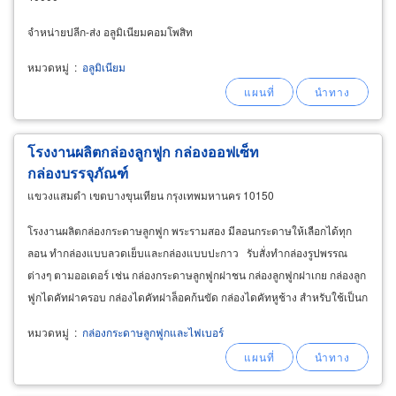
จำหน่ายปลีก-ส่ง อลูมิเนียมคอมโพสิท
หมวดหมู่
:
อลูมิเนียม
โรงงานผลิตกล่องลูกฟูก กล่องออฟเซ็ท
กล่องบรรจุภัณฑ์
แขวงแสมดำ เขตบางขุนเทียน กรุงเทพมหานคร 10150
โรงงานผลิตกล่องกระดาษลูกฟูก พระรามสอง มีลอนกระดาษให้เลือกได้ทุก
ลอน ทำกล่องแบบลวดเย็บและกล่องแบบปะกาว รับสั่งทำกล่องรูปพรรณ
ต่างๆ ตามออเดอร์ เช่น กล่องกระดาษลูกฟูกฝาชน กล่องลูกฟูกฝาเกย กล่องลูก
ฟูกไดคัทฝาครอบ กล่องไดคัทฝาล็อคก้นขัด กล่องไดคัทหูช้าง สำหรับใช้เป็นก
ล่องบรรจุภัณฑ์ กล่องกระดาษใส่เครื่องใช้ไฟฟ้า
หมวดหมู่
:
กล่องกระดาษลูกฟูกและไฟเบอร์