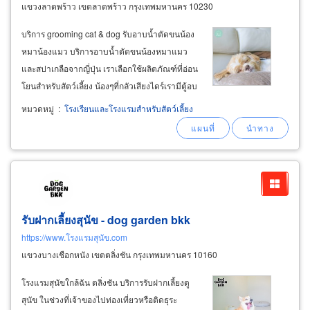
แขวงลาดพร้าว เขตลาดพร้าว กรุงเทพมหานคร 10230
บริการ grooming cat & dog รับอาบน้ำตัดขนน้อง
หมาน้องแมว บริการอาบน้ำตัดขนน้องหมาแมว
และสปาเกลือจากญี่ปุ่น เราเลือกใช้ผลิตภัณฑ์ที่อ่อน
โยนสำหรับสัตว์เลี้ยง น้องๆที่กลัวเสียงไดร์เรามีตู้อบ
ที่ผ่านมาตรฐาน และพี่เลี้ยงคอยดูแลอย่างใกล้ชิด
หมวดหมู่
:
โรงเรียนและโรงแรมสำหรับสัตว์เลี้ยง
พร้อมบริการด้วยรอยยิ้ม และความรัก รับอาบน้ำตัด
ขนน้องหมาน้องแมวโดยพี่เลี้ยงมืออาชีพ
รับฝากเลี้ยงสุนัข - dog garden bkk
https://www.โรงแรมสุนัข.com
แขวงบางเชือกหนัง เขตตลิ่งชัน กรุงเทพมหานคร 10160
โรงแรมสุนัขใกล้ฉัน ตลิ่งชัน บริการรับฝากเลี้ยงดู
สุนัข ในช่วงที่เจ้าของไปท่องเที่ยวหรือติดธุระ