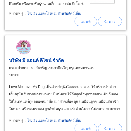
กิโลกรัม หรือสายพันธุ์ขนาดเล็ก-กลาง เช่น บีเกิ้ล, ชิ
วาวา, เฟรนช์บลูด็อก, ชิห์สุ, ปอมเมอเรเนียน เปิดให้
หมวดหมู่
:
โรงเรียนและโรงแรมสำหรับสัตว์เลี้ยง
บริการทุกวัน รับดูแลทั้งแบบรายวันและค้างคืน
สำหรับเจ้าของที่ต้องเดินทางไปต่างจังหวัดหรือ
ต่างประเทศและกำลังหาโรงแรมหรือร้านรับฝาก
เลี้ยงสุนัข
บริษัท มี แอนด์ ดีไซน์ จำกัด
แขวงปากคลองภาษีเจริญ เขตภาษีเจริญ กรุงเทพมหานคร
10160
Love Me Love My Dog เป็นคำขวัญฝังใจตลอดกาล เราให้บริการรับฝาก
เลี้ยงสุนัข รับฝากน้องหมาแบบไม่ขังกรงให้กับลูกค้าทุกรายอย่างเป็นกันเอง
ใส่ใจเทคแคร์ดูแลน้องหมาที่พามาฝากเลี้ยง ดูแลเหมือนลูกๆ เหมือนสมาชิก
ในครอบครัวของเราเอง ลูกค้าติดธุระเวลาเร่งด่วนไม่ว่างไม่สะดวกพามาเรา
ก็มีบริการรถรับ-ส่งถึงหน้าบ้าน
หมวดหมู่
:
โรงเรียนและโรงแรมสำหรับสัตว์เลี้ยง