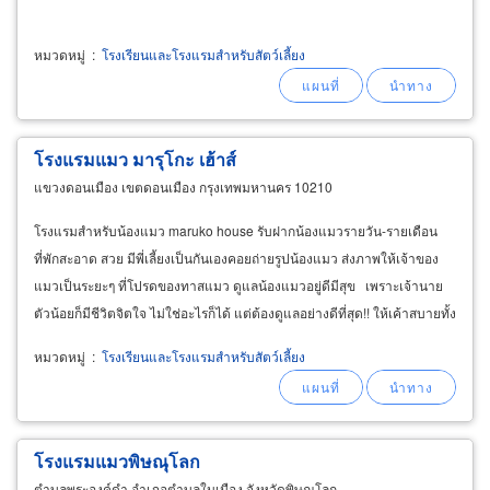
หมวดหมู่
:
โรงเรียนและโรงแรมสำหรับสัตว์เลี้ยง
โรงแรมแมว มารุโกะ เฮ้าส์
แขวงดอนเมือง เขตดอนเมือง กรุงเทพมหานคร 10210
โรงแรมสำหรับน้องแมว maruko house รับฝากน้องแมวรายวัน-รายเดือน
ที่พักสะอาด สวย มีพี่เลี้ยงเป็นกันเองคอยถ่ายรูปน้องแมว ส่งภาพให้เจ้าของ
แมวเป็นระยะๆ ที่โปรดของทาสแมว ดูแลน้องแมวอยู่ดีมีสุข เพราะเจ้านาย
ตัวน้อยก็มีชีวิตจิตใจ ไม่ใช่อะไรก็ได้ แต่ต้องดูแลอย่างดีที่สุด!! ให้เค้าสบายทั้ง
กายและใจ ไม่เครียด
หมวดหมู่
:
โรงเรียนและโรงแรมสำหรับสัตว์เลี้ยง
โรงแรมแมวพิษณุโลก
ตำบลพระองค์ดำ อำเภอตำบลในเมือง จังหวัดพิษณุโลก