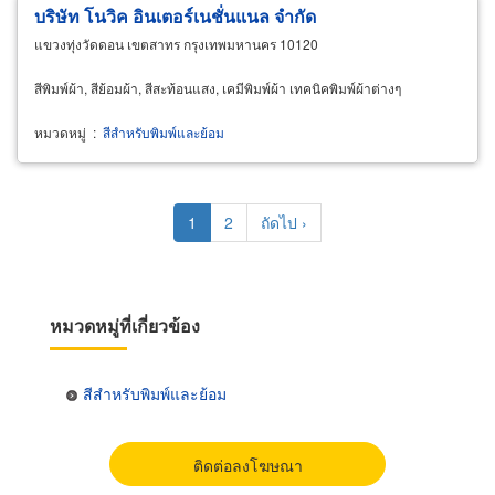
บริษัท โนวิค อินเตอร์เนชั่นแนล จำกัด
แขวงทุ่งวัดดอน เขตสาทร กรุงเทพมหานคร 10120
สีพิมพ์ผ้า, สีย้อมผ้า, สีสะท้อนแสง, เคมีพิมพ์ผ้า เทคนิคพิมพ์ผ้าต่างๆ
หมวดหมู่
:
สีสำหรับพิมพ์และย้อม
Pagination
Current
1
Page
2
Next
ถัดไป ›
page
page
หมวดหมู่ที่เกี่ยวข้อง
สีสำหรับพิมพ์และย้อม
ติดต่อลงโฆษณา