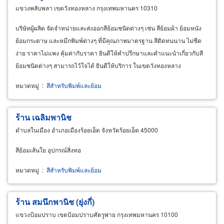
แขวงพลับพลา เขตวังทองหลาง กรุงเทพมหานคร 10310
บริษัทผู้ผลิต จัดจำหน่ายและส่งออกสีย้อมชนิดต่างๆ เช่น สีย้อมผ้า ย้อมหนัง
ย้อมกระดาษ และหมึกพิมพ์ต่างๆ ที่มีคุณภาพมาตรฐาน สีติดทนนาน ไม่ซีด
ง่าย ราคาไม่แพง คุ้มค่ากับราคา ยินดีให้คำปรึกษาและคำแนะนำเกี่ยวกับสี
ย้อมชนิดต่างๆ สามารถไว้ใจได้ ยินดีให้บริการ ในเขตวังทองหลาง
หมวดหมู่
:
สีสำหรับพิมพ์และย้อม
ร้าน เฉลิมพานิช
ตำบลในเมือง อำเภอเมืองร้อยเอ็ด จังหวัดร้อยเอ็ด 45000
สีย้อมเส้นใย อุปกรณ์สิ่งทอ
หมวดหมู่
:
สีสำหรับพิมพ์และย้อม
ร้าน สมนึกพานิช (ยุ่งกี่)
แขวงป้อมปราบ เขตป้อมปราบศัตรูพ่าย กรุงเทพมหานคร 10100