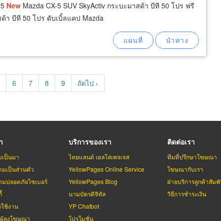
์5
New
Mazda CX-5 SUV SkyActiv กระบะมาสด้า บีที 50 โปร ฟรี
า บีที 50 โปร ดับเบิ้ลแคป Mazda
age
Page
6
Page
7
Page
8
Page
9
Next
ถัดไป ›
page
รา
บริการของเรา
ติดต่อเรา
มเป็นมา
ไทยแลนด์ เยลโล่เพจเจส
ทีมที่ปรึกษาโฆษณา
มเป็นส่วนตัว
YellowPages Online Service
โฆษณากับเรา
มปลอดภัยไซเบอร์
YellowPages Blog
ฝ่ายบริการลูกค้าสัมพั
้
นามบัตรดิจิทัล
วิธีการชำระเงิน
รใช้งาน
YP Chatbot
บผู้ลงโฆษณา
โปรโมชั่น