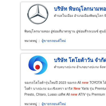
บริษัท พิษณุโลกนามทอ
ตำบลในเมือง อำเภอเมืองพิษณุโลก จ
พิษณุโลกนามทอง อู่ซ่อมสีมาตรฐาน อู่ซ่อมสีรถเบนซ์ ศูน
หมวดหมู่
:
ผู้ขายรถยนต์ใหม่
บริษัท โตโยต้าวัน จำกั
ตำบลบางปะกง อำเภอบางปะกง จังหว
จองรถโตโยต้ารุ่นใหม่ปี 2023 จองรถ All
new
TOYOTA ได้ท
โยต้า บางปะกง ฉะเชิงเทรา ยาริส
New
Yaris รุ่น Premi
Presto, Chiaro, Lusso เอทีฟ All
new
ATIV รุ่น Premium 
หมวดหมู่
:
ผู้ขายรถยนต์ใหม่