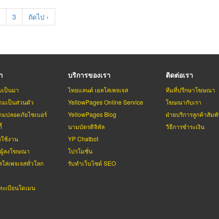
t
age
Page
3
Next
ถัดไป ›
page
รา
บริการของเรา
ติดต่อเรา
มเป็นมา
ไทยแลนด์ เยลโล่เพจเจส
ทีมที่ปรึกษาโฆษณา
มเป็นส่วนตัว
YellowPages Online Service
โฆษณากับเรา
มปลอดภัยไซเบอร์
YellowPages Blog
ฝ่ายบริการลูกค้าสัมพั
้
นามบัตรดิจิทัล
วิธีการชำระเงิน
รใช้งาน
YP Chatbot
บผู้ลงโฆษณา
โปรโมชั่น
ลโล่เพจเจสทั่วโลก
รับทำเว็บไซต์ SEO
ะเบียนโดเมน