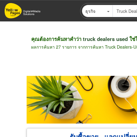
ข้าม
ธุรกิจ
ไป
ยัง
เนื้อหา
หลัก
คุณต้องการค้นหาคำว่า
truck dealers used
ใช่
ผลการค้นหา 27 รายการ จากการค้นหา Truck Dealers-U
ขายส่ง
ขายปลีก
ผู้ผลิต
ตัวแทนจัดจำห
รับซื้อขาย - แลกแปลี่