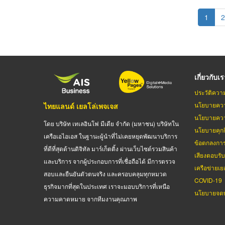
Pagination
Curren
1
P
2
page
เกี่ยวกับเ
ประวัติควา
นโยบายควา
ไทยแลนด์ เยลโล่เพจเจส
นโยบายควา
โดย บริษัท เทเลอินโฟ มีเดีย จำกัด (มหาชน) บริษัทใน
นโยบายคุกกี
เครือเอไอเอส ในฐานะผู้นำที่ไม่เคยหยุดพัฒนาบริการ
ข้อตกลงกา
ที่ดีที่สุดด้านดิจิทัล มาร์เก็ตติ้ง ผ่านเว็บไซต์รวมสินค้า
เสียงตอบรั
และบริการ จากผู้ประกอบการที่เชื่อถือได้ มีการตรวจ
เครือข่ายเย
สอบและยืนยันตัวตนจริง และครอบคลุมทุกหมวด
COVID-19
ธุรกิจมากที่สุดในประเทศ เราจะมอบบริการที่เหนือ
นโยบายจดท
ความคาดหมาย จากทีมงานคุณภาพ