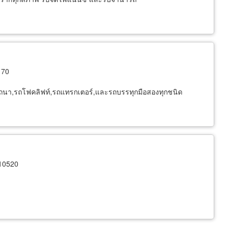
170
ไถนา,รถโฟคลิฟท์,รถแทรกเตอร์,และรถบรรทุกมือสองทุกชนิด
10520