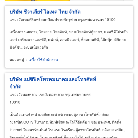
บริษัท ชีวาเลียร์ ไอเทค ไทย จำกัด
แขวงวัดเทพศิรินทร์ เขตป้อมปราบศัตรูพ่าย กรุงเทพมหานคร 10100
เครื่องถ่ายเอกสาร, โทรสาร, โทรศัพท์, ระบบโทรศัพท์ตู้สาขา, แอลซีดีโปรเจ๊ก
เตอร์ เครื่องฉายแอลซีดี, แฟกซ์, คอมพิวเตอร์, พ็อคเกตพีซี, โน๊ตบุ๊ค, ดิจิตอล
ฟังค์ชั่น, ระบบเน็ตเวอร์ค
หมวดหมู่
:
เครื่องใช้สำนักงาน
บริษัท แปซิฟิคโทรคมนาคมและโทรศัพท์
จำกัด
แขวงวังทองหลาง เขตวังทองหลาง กรุงเทพมหานคร
10310
เป็นตัวแทนจำหน่ายหลักและนำเข้าระบบตู้สาขาโทรศัพท์, กล้อง
วงจรปิด/CCTV โปรแกรมพิมพ์เช็คและโลโก้อันดับ 1 ของประเทศ, ติดตั้ง
Internet ในอพาร์ทเม้นท์ โรงแรม โรงเรียน ตู้สาขาโทรศัพท์, กล้องวงจรปิด,
อินเตอร์เน็ตไร้สาย, โปรแกรมพิมพ์เช็คและโลโก้, เครื่องสแกนนามบัตร