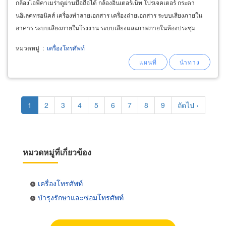
กล้องไอพีคาเมร่าดูผ่านมือถือได้ กล้องอินเตอร์เน็ท โปรเจคเตอร์ กระดา
นอิเลคทรอนิคส์ เครื่องทำลายเอกสาร เครื่องถ่ายเอกสาร ระบบเสียงภายใน
อาคาร ระบบเสียงภายในโรงงาน ระบบเสียงและภาพภายในห้องประชุม
ระบบวีดีโอคอนเฟอร์เรนซ์Video Conference, ระบบ
Telephone
หมวดหมู่
:
เครื่องโทรศัพท์
Pagination
Current
1
Page
2
Page
3
Page
4
Page
5
Page
6
Page
7
Page
8
Page
9
Next
ถัดไป ›
page
page
หมวดหมู่ที่เกี่ยวข้อง
เครื่องโทรศัพท์
บำรุงรักษาและซ่อมโทรศัพท์