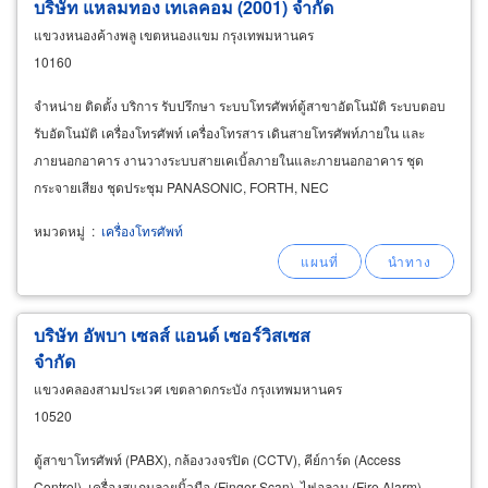
บริษัท แหลมทอง เทเลคอม (2001) จำกัด
แขวงหนองค้างพลู เขตหนองแขม กรุงเทพมหานคร
10160
จำหน่าย ติดตั้ง บริการ รับปรึกษา ระบบโทรศัพท์ตู้สาขาอัตโนมัติ ระบบตอบ
รับอัตโนมัติ เครื่องโทรศัพท์ เครื่องโทรสาร เดินสายโทรศัพท์ภายใน และ
ภายนอกอาคาร งานวางระบบสายเคเบิ้ลภายในและภายนอกอาคาร ชุด
กระจายเสียง ชุดประชุม PANASONIC, FORTH, NEC
หมวดหมู่
:
เครื่องโทรศัพท์
บริษัท อัพบา เซลส์ แอนด์ เซอร์วิสเซส
จำกัด
แขวงคลองสามประเวศ เขตลาดกระบัง กรุงเทพมหานคร
10520
ตู้สาขาโทรศัพท์ (PABX), กล้องวงจรปิด (CCTV), คีย์การ์ด (Access
Control), เครื่องสแกนลายนิ้วมือ (Finger Scan), ไฟอลาม (Fire Alarm),