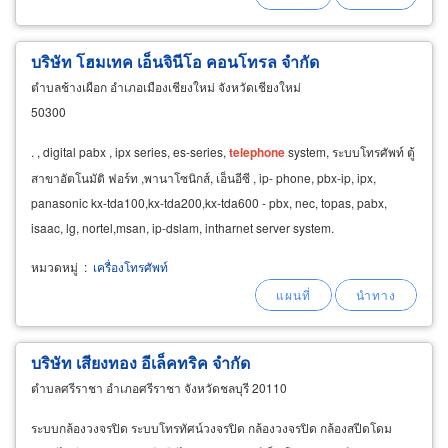
บริษัท โฮมเทค เอ็นจินีโอ คอนโทรล จำกัด
ตำบลช้างเผือก อำเภอเมืองเชียงใหม่ จังหวัดเชียงใหม่
50300
. , digital pabx , ipx series, es-series,
telephone
system, ระบบโทรศัพท์ ตู้
สาขาอัตโนมัติ ฟอร์ท ,พานาโซนิกส์, เอ็นอีซี , ip- phone, pbx-ip, ipx,
panasonic kx-tda100,kx-tda200,kx-tda600 - pbx, nec, topas, pabx,
isaac, lg, nortel,msan, ip-dslam, intharnet server system.
หมวดหมู่
:
เครื่องโทรศัพท์
บริษัท เสียงทอง อีเล็คทริค จำกัด
ตำบลศรีราชา อำเภอศรีราชา จังหวัดชลบุรี 20110
ระบบกล้องวงจรปิด ระบบโทรทัศน์วงจรปิด กล้องวงจรปิด กล้องสปีดโดม