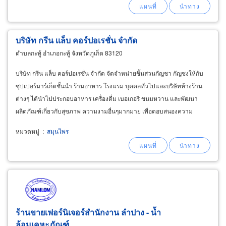
แพ็ค บรรจุถุง 600กรัม, 180กรัม, 120กรัม, 90กรัม
ความเค็ม 280 ppt มีเกลือเก่าขาย
บริษัท กรีน เเล็บ คอร์ปอเรชั่น จำกัด
ตำบลกะทู้ อำเภอกะทู้ จังหวัดภูเก็ต 83120
บริษัท กรีน แล็บ คอร์ปอเรชั่น จำกัด จัดจำหน่ายชิ้นส่วนกัญชา กัญชงให้กับ
ซุปเปอร์มาร์เก็ตชั้นนำ ร้านอาหาร โรงแรม บุคคลทั่วไปและบริษัทห้างร้าน
ต่างๆ ได้นำไปประกอบอาหาร เครื่องดื่ม เบอเกอรี่ ขนมหวาน และพัฒนา
ผลิตภัณฑ์เกี่ยวกับสุขภาพ ความงามอื่นๆมากมาย เพื่อตอบสนองความ
ต้องการของตลาด และผู้บริโภคอีกด้วย
หมวดหมู่
:
สมุนไพร
ร้านขายเฟอร์นิเจอร์สำนักงาน ลำปาง - น้ำ
ล้อมเคหะภัณฑ์