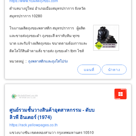
https://www.รับผลิตถุงขยะ.com
ตำบลบางปูใหม่ อำเภอเมืองสมุทรปราการ จังหวัด
สมุทรปราการ 10280
โรงงานผลิตถุงขยะพลาสติก สมุทรปราการ ผู้ผลิต
และขายส่งถุงขยะดำ ถุงขยะสี ตราทับทิม ทุกข
นาด และรับจ้างผลิตถุงขยะ ขนาดตามต้องการและ
ติดโลโก้สินค้าตามสั่ง ขายส่ง ถุงขยะดำ tbm ไซส์
เล็ก-ไซส์กลาง-ไซส์ใหญ่ สำหรับใส่ขยะเปียกขยะ
หมวดหมู่
:
ถุงพลาสติกและถุงใสโปร่ง
แห้งทั่วไป ถุงขยะสำหรับงานแม่บ้านโรงแรม แม่
บ้านออฟฟิศ บริษัทรักษาความสะอาด
ศูนย์รวมชั้นวางสินค้าอุตสาหกรรม - ดับบ
ลิวพี อินเตอร์ (1974)
https://rack.yellowpages.co.th
แขวงบางชัน เขตคลองสามวา กรุงเทพมหานคร 10510