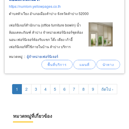
https://numlom.yellowpages.co.th
ตำบลหัวเวียง อำเภอเมืองลำปาง จังหวัดลำปาง 52000
เฟอร์นิเจอร์สำนักงาน (office furniture bowin) น้ำ
ล้อมเคหะภัณฑ์ ลำปาง จำหน่ายเฟอร์นิเจอร์ชุดห้อง
นอน เฟอร์นิเจอร์ห้องรับแขก โต๊ะ เตียง เก้าอี้
เฟอร์นิเจอร์ที่ใช้ภายในบ้าน ลำปาง บริการ
ออกแบบ วางผังเฟอร์นิเจอร์ บริการจัดส่ง และ
หมวดหมู่
:
ผู้จำหน่ายเฟอร์นิเจอร์
ประกอบติดตั้งถึงสำนักงาน ออฟฟิศเฟอร์นิเจอร์
ลำปาง
Pagination
Current
1
Page
2
Page
3
Page
4
Page
5
Page
6
Page
7
Page
8
Page
9
Next
ถัดไป ›
page
page
หมวดหมู่ที่เกี่ยวข้อง